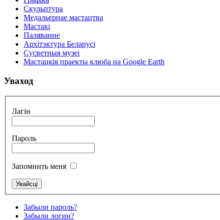
Скульптура
Медальернае мастацтва
Мастакі
Паляванне
Архітэктура Беларусі
Сусветныя музеі
Мастацкія праекты клюба на Google Earth
Уваход
Лагін
Пароль
Запомнить меня
Забыли пароль?
Забыли логин?