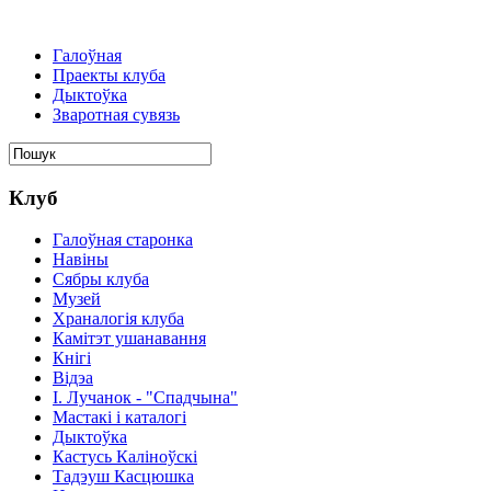
Галоўная
Праекты клуба
Дыктоўка
Зваротная сувязь
Клуб
Галоўная старонка
Навіны
Сябры клуба
Музей
Храналогія клуба
Камітэт ушанавання
Кнігі
Відэа
І. Лучанок - "Спадчына"
Мастакі i каталогi
Дыктоўка
Кастусь Каліноўскі
Тадэуш Касцюшка