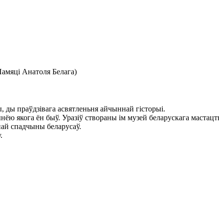
мяці Анатоля Белага)
ы, ды праўдзівага асвятленьня айчыннай гісторыі.
нёю якога ён быў. Уразіў створаны ім музей беларускага маста
най спадчыны беларусаў.
.