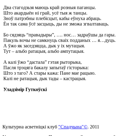
Два стагодзьзя маюць край розныя паганцы.
Што акардыён ні грай, усё тыя ж танцы.
Зноў патрэбны плебісцыт, кабы еўнуха абраць.
Ён так сама ўсё засцыць, ды не зможа згвалтаваць.
Бо сядзяць “правадыры”, …. нос… задраўшы да гары.
Пакуль вочы не самкнуць сваіх подданых … я…дуць.
А ўжо як заседзяцца, дык у іх мутацыя.
Тут – альбо ратацыя, альбо ампутацыя.
А калі ўжо “дастала” гэтая рыторыка,
Пасля трэцяга бакалу запытаў гісторыка:
Што з таго? А стары кажа: Пане мае рацыю.
Калі не ратацыя, дык тады – кастрацыя.
Уладзімір Гуткоўскі
Культурна асветнiцкi клуб
"Спадчына"©
. 2011