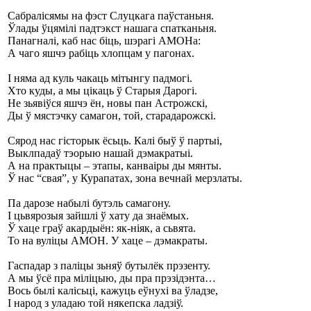
Сабралісямы на фэст Слуцкага паўстаньня.
Ўлады ўцямілі падтэкст нашага спатканьня.
Панагналі, каб нас біць, шэрагі АМОНа:
А чаго яшчэ рабіць хлопцам у пагонах.
І няма ад куль чакаць мітынгу падмогі.
Хто куды, а мы цікаць ў Старыя Дарогі.
Не зьявіўся яшчэ ён, новы пан Астрожскі,
Ды ў мястэчку самагон, той, старадарожскі.
Сярод нас гісторык ёсьць. Калі быў ў партыі,
Выклпадаў тэорыю нашай дэмакратыі.
А на практыцы – этапы, канваіры ды мянты.
Ў нас “свая”, у Курапатах, зона вечнай мерзлаты.
Па дарозе набылі бутэль самагону.
І цьвярозыя зайшлі ў хату да знаёмых.
Ў хаце граў акардыён: як-ніяк, а сьвята.
То на вуліцы АМОН. У хаце – дэмакраты.
Гаспадар з паліцы зьняў бутылёк прэзенту.
А мы ўсё пра міліцыю, ды пра прэзідэнта…
Вось былі калісьці, кажуць еўнухі ва ўладзе,
І народ з уладаю той някепска ладзіў.