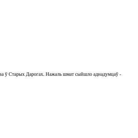
цтва ў Старых Дарогах. Нажаль шмат сыйшло аднадумцаў -