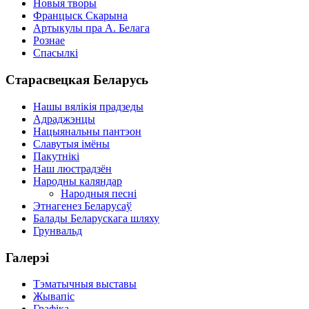
Новыя творы
Францыск Скарына
Артыкулы пра А. Белага
Рознае
Спасылкі
Старасвецкая Беларусь
Нашы вялікія прадзеды
Адраджэнцы
Нацыянальны пантэон
Славутыя імёны
Пакутнікі
Наш люстрадзён
Народны каляндар
Народныя песні
Этнагенез Беларусаў
Балады Беларускага шляху
Грунвальд
Галерэі
Тэматычныя выставы
Жывапіс
Графіка