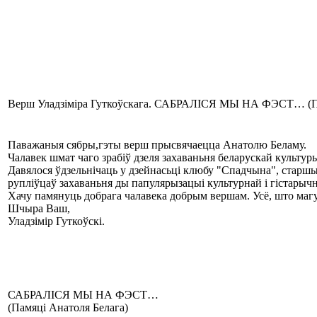
Верш Уладзіміра Гуткоўскага. САБРАЛІСЯ МЫ НА ФЭСТ… (Па
Паважаныя сябры,гэты верш прысвячаецца Анатолю Беламу.
Чалавек шмат чаго зрабіў дзеля захаваньня беларускай культур
Давялося ўдзельнічаць у дзейнасьці клюбу "Спадчына", старшы
рупліўцаў захаваньня ды папулярызацыі культурнай і гістарыч
Хачу памянуць добрага чалавека добрым вершам. Усё, што магу
Шчыра Ваш,
Уладзімір Гуткоўскі.
САБРАЛІСЯ МЫ НА ФЭСТ…
(Памяці Анатоля Белага)