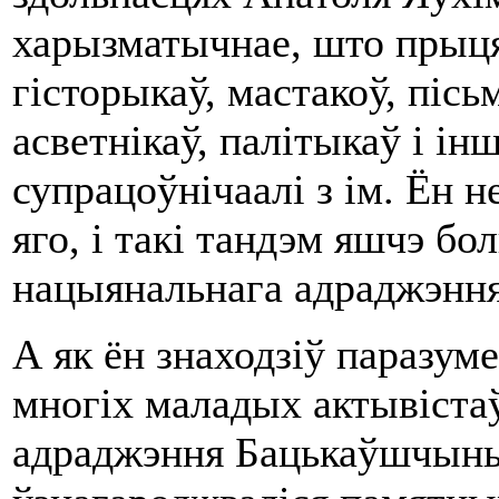
харызматычнае, што прыцяг
гісторыкаў, мастакоў, пісь
асветнікаў, палітыкаў і ін
супрацоўнічаалі з ім. Ён н
яго, і такі тандэм яшчэ б
нацыянальнага адраджэння
А як ён знаходзіў паразум
многіх маладых актывіста
адраджэння Бацькаўшчыны