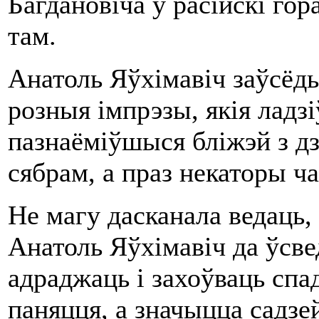
Багдановіча ў расійскі гор
там.
Анатоль Яўхімавіч заўсёд
розныя імпрэзы, якія ладзі
пазнаёміўшыся бліжэй з дз
сябрам, а праз некаторы ча
Не магу дасканала ведаць, 
Анатоль Яўхімавіч да ўсве
адраджаць і захоўваць спа
паняцця, а значыцца садзе