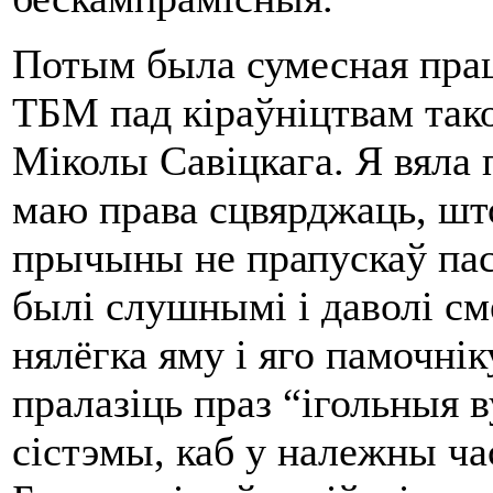
Потым была сумесная прац
ТБМ пад кіраўніцтвам так
Міколы Савіцкага. Я вяла 
маю права сцвярджаць, што
прычыны не прапускаў пас
былі слушнымі і даволі см
нялёгка яму і яго памочн
пралазіць праз “ігольныя
сістэмы, каб у належны ча