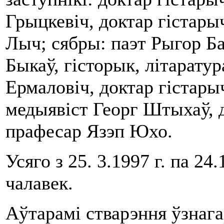
Грыцкевіч, доктар гістары
Лыч; сябры: паэт Рыгор Ба
Быкаў, гісторык, літаратур
Ермаловіч, доктар гістары
медыявіст Георг Штыхаў,
прафесар Язэп Юхо.
Усяго з 25. 3.1997 г. па 24
чалавек.
Аўтарамі стварэння ўзнага