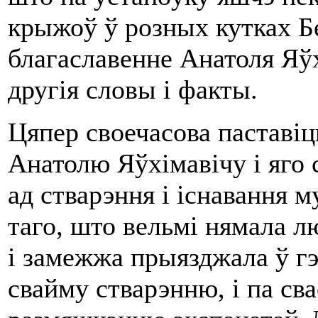
крыжоў ў розных кутках Бе
благаславенне Анатоля Яўх
другія словы і факты.
Цяпер своечасова паставіц
Анатолю Яўхімавічу і яго 
ад стварэння і існавання 
таго, што вельмі нямала л
і замежжа прыязджала ў гэ
свайму стварэнню, і па св