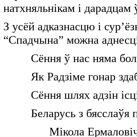
натхняльнікам і дарадцам 
З усёй адказнасцю і сур’ё
“Спадчына” можна аднесці
Сёння ў нас няма бо
Як Радзіме гонар зда
Сёння шлях адзін ісц
Беларусь з бясслаўя 
Мікола Ермалові