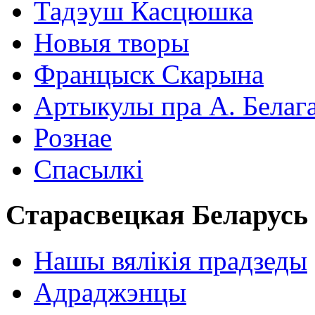
Тадэуш Касцюшка
Новыя творы
Францыск Скарына
Артыкулы пра А. Белаг
Рознае
Спасылкі
Старасвецкая Беларусь
Нашы вялікія прадзеды
Адраджэнцы