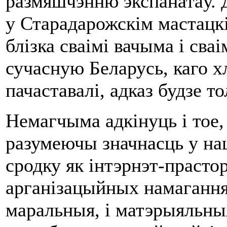
размяшчэнню экспанатаў. 
у Старадарожскім мастацкі
блізка сваімі вачыма і св
сучасную Беларусь, каго х
пачаставалі, адказ будзе т
Немагчыма адкінуць і тое,
разумеючы значнасць у на
сродку як інтэрнэт-праст
арганізацыйных намаганняў 
маральныя, і матэрыяльныя