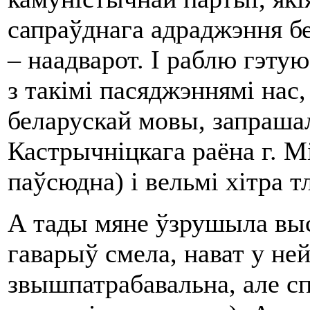
сапраўднага адраджэння бе
– наадварот. І раблю гэту
з такімі пасяджэннямі нас
беларускай мовы, запрашал
Кастрычніцкага раёна г. М
паўсюдна) і вельмі хітра 
А тады мяне ўзрушыла выс
гаварыў смела, нават у не
звышпатрабавальна, але сп