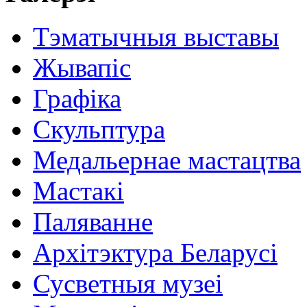
Тэматычныя выставы
Жывапіс
Графіка
Скульптура
Медальернае мастацтва
Мастакі
Паляванне
Архітэктура Беларусі
Сусветныя музеі