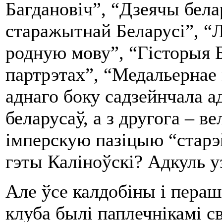
Багдановіч”, “Дзеячы бел
старажытнай Беларусі”, “
родную мову”, “Гісторыя Б
партрэтах”, “Медальернае 
аднаго боку садзейнчала 
беларусаў, а з другога – в
імперскую пазіцыю “старэй
гэты Каліноўскі? Адкуль у
Але ўсе калдобіны і пера
клуба былі паплечнікамі св