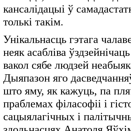
кансалідацыі ў самадастат
толькі такім.
Унікальнасць гэтага чалав
неяк асабліва ўздзейнічаць
вакол сябе людзей неабыяк
Дыяпазон яго дасведчанняў
што яму, як кажуць, па пл
праблемах філасофіі і гіст
сацыялагічных і палітычн
здольнасцях Анатоля Яўхі