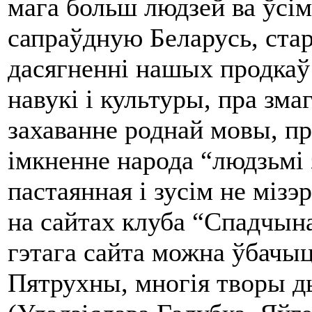
мага больш людзей ва ўсім
сапраўдную Беларусь, ста
дасягненні нашых продкаў 
навукі і культуры, пра зма
захаванне роднай мовы, пр
імкненне народа “людзьмі
пастаянная і зусім не мізэ
на сайтах клуба “Спадчына
гэтага сайта можна ўбачы
Пятрухны, многія творы д