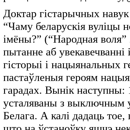
Доктар гістарычных навук
“Чаму беларускія вуліцы н
імёны?” (“Народная воля” 
пытанне аб увекавечванні і
гісторыі і нацыянальных ге
пастаўленыя героям нацыян
гарадах. Вынік наступны: 
усталяваны з выключным у
Белага. А калі дадаць тое,
што на ўстаноўку яшчэ не