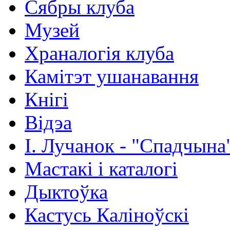
Сябры клуба
Музей
Храналогія клуба
Камітэт ушанавання
Кнігі
Відэа
І. Лучанок - "Спадчына
Мастакі i каталогi
Дыктоўка
Кастусь Каліноўскі