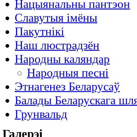
Нацыянальны пантэон
Славутыя імёны
Пакутнікі
Наш люстрадзён
Народны каляндар
Народныя песні
Этнагенез Беларусаў
Балады Беларускага шл
Грунвальд
Галерэі