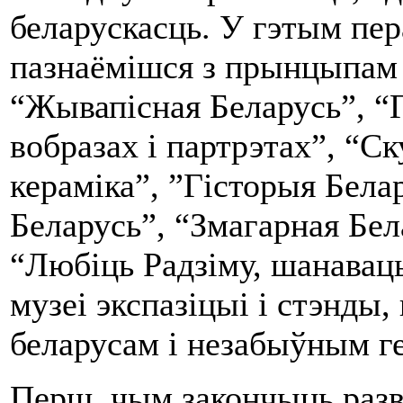
беларускасць. У гэтым пер
пазнаёмішся з прынцыпам 
“Жывапісная Беларусь”, “Г
вобразах і партрэтах”, “С
кераміка”, ”Гісторыя Бела
Беларусь”, “Змагарная Бел
“Любіць Радзіму, шанаваць
музеі экспазіцыі і стэнд
беларусам і незабыўным г
Перш, чым закончыць разва