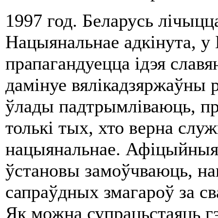
1997 год. Беларусь лічыц
Нацыянальнае адкінута, у 
прапагандуецца ідэя славян
дамінуе вялікадзяржаўны р
ўлады падтрымліваюць, пр
толькі тых, хто верна служ
нацыянальнае. Афіцыйныя 
ўстановы замоўчваюць, на
сапраўдных змагароў за св
Як можна супрацьстаяць г