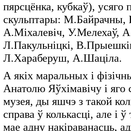
пярсцёнка, кубкаў), усяго 
скульптары: М.Байрачны, Ю
А.Міхалевіч, У.Мелехаў, 
Л.Пакульніцкі, В.Прыешкін
Л.Хараберуш, А.Шаціла.
А якіх маральных і фізічн
Анатолю Яўхімавічу і яго 
музея, ды яшчэ з такой кол
справа ў колькасці, але і 
мае адну накіраванасць, а