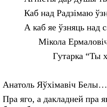
Каб над Радзімаю ўз
А каб яе ўзняць над 
Мікола Ермаловіч
Гутарка “Ты 
Анатоль Яўхімавіч Белы
Пра яго, а дакладней пра 