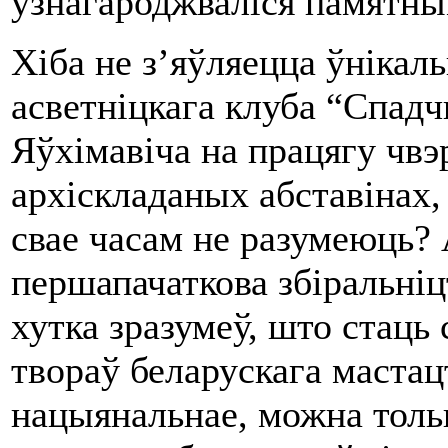
ўзнагароджваліся памятны
Хіба не з’яўляецца ўнікал
асветніцкага клуба “Спадч
Яўхімавіча на працягу чвэр
архіскладаных абставінах, 
свае часам не разумеюць? 
першапачаткова збіральніцт
хутка зразумеў, што стац
твораў беларускага мастац
нацыянальнае, можна толь