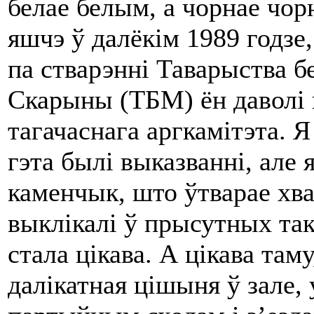
белае белым, а чорнае чо
яшчэ ў далёкім 1989 годзе
па стварэнні Таварыства 
Скарыны (ТБМ) ён даволі 
тагачаснага аргкамітэта. Я
гэта былі выказванні, але
каменчык, што ўтварае хва
выклікалі ў прысутных так
стала цікава. А цікава там
далікатная цішыня ў зале,