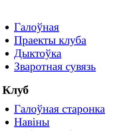
Галоўная
Праекты клуба
Дыктоўка
Зваротная сувязь
Клуб
Галоўная старонка
Навіны