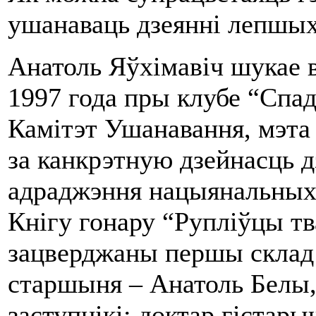
ушанаваць дзеянні лепшых
Анатоль Яўхімавіч шукае в
1997 года пры клубе “Спа
Камітэт Ушанавання, мэта
за канкрэтную дзейнасць д
адраджэння нацыянальных к
Кнігу гонару “Рупліўцы тв
зацверджаны першы склад
старшыня – Анатоль Белы,
заступнікі: доктар гістар