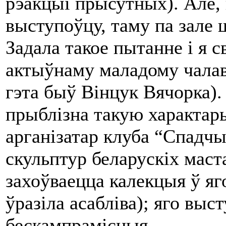
рэакцыі прысутных). Але, 
выступоўцу, таму па зале 
Задала такое пытанне і я с
актыўнаму маладому чалав
гэта быў Вінцук Вячорка).
прыблізна такую характар
арганізатар клуба “Спадчы
скульптур беларускіх маст
захоўваецца калекцыя ў яго
ўразіла асабліва); яго выс
бескампрамісныя.