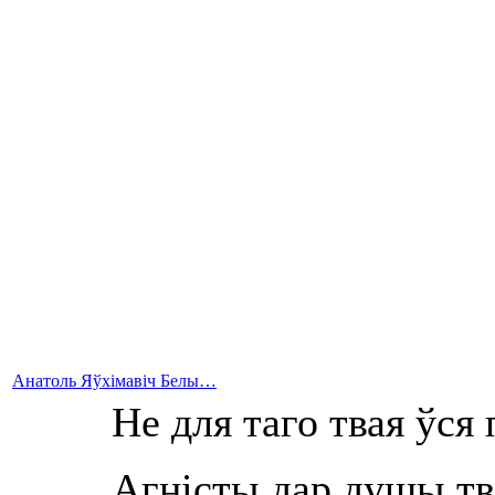
Анатоль Яўхімавіч Белы…
Не для таго твая ўся 
Агністы дар душы тв