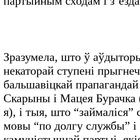
партыйным сходам і з’езда
Зразумела, што ў аўдыторы
некаторай ступені прыгнеч
бальшавіцкай прапагандай
Скарыны і Мацея Бурачка (
я), і тыя, што “займаліся
мовы “по долгу службы” і 
камуністычнай партыі, якія