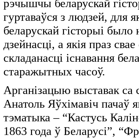
рэчышчы беларускай гісто
гуртаваўся з людзей, для я
беларускай гісторыі было 
дзейнасці, а якія праз сва
складанасці існавання бел
старажытных часоў.
Арганізацыю выставак са с
Анатоль Яўхімавіч пачаў я
тэматыка – “Кастусь Калін
1863 года ў Беларусі”, “