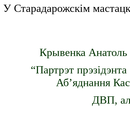
У Старадарожскім мастацкі
Крывенка Анатоль З
“Партрэт прэзідэнта
Аб’яднання Кас
ДВП, ал