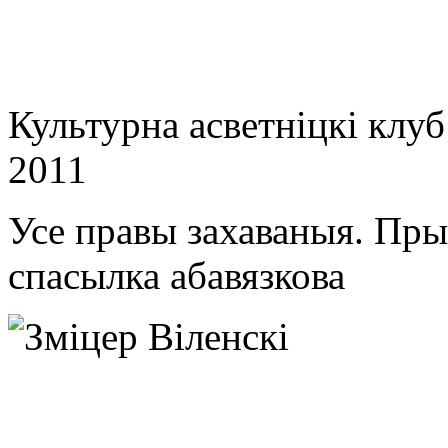
Культурна асветнiцкi клу
2011
Усе правы захаваныя. Пр
спасылка абавязкова