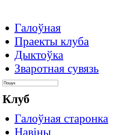
Галоўная
Праекты клуба
Дыктоўка
Зваротная сувязь
Клуб
Галоўная старонка
Навіны