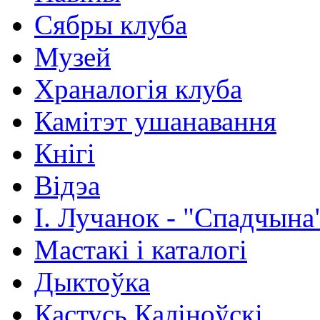
Сябры клуба
Музей
Храналогія клуба
Камітэт ушанавання
Кнігі
Відэа
І. Лучанок - "Спадчына
Мастакі i каталогi
Дыктоўка
Кастусь Каліноўскі