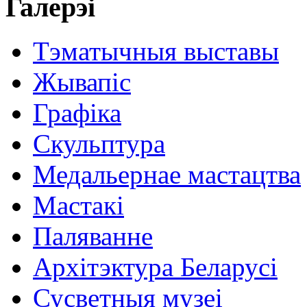
Галерэі
Тэматычныя выставы
Жывапіс
Графіка
Скульптура
Медальернае мастацтва
Мастакі
Паляванне
Архітэктура Беларусі
Сусветныя музеі