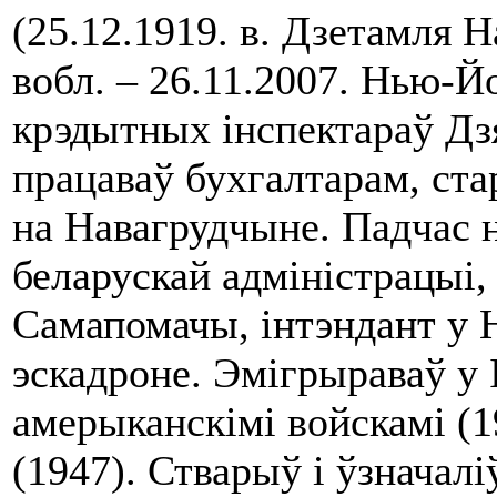
(25.12.1919. в. Дзетамля 
вобл. – 26.11.2007. Нью-
крэдытных інспектараў Дз
працаваў бухгалтарам, ст
на Навагрудчыне. Падчас 
беларускай адміністрацыі
Самапомачы, інтэндант у 
эскадроне. Эмігрыраваў у 
амерыканскімі войскамі (
(1947). Стварыў і ўзначал