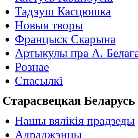
Тадэуш Касцюшка
Новыя творы
Францыск Скарына
Артыкулы пра А. Белаг
Рознае
Спасылкі
Старасвецкая Беларусь
Нашы вялікія прадзеды
Адраджэнцы