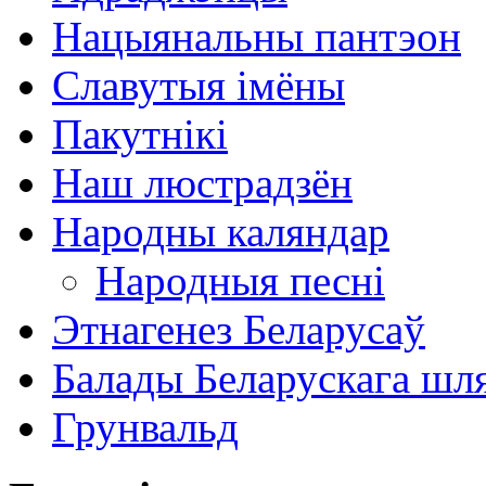
Нацыянальны пантэон
Славутыя імёны
Пакутнікі
Наш люстрадзён
Народны каляндар
Народныя песні
Этнагенез Беларусаў
Балады Беларускага шл
Грунвальд