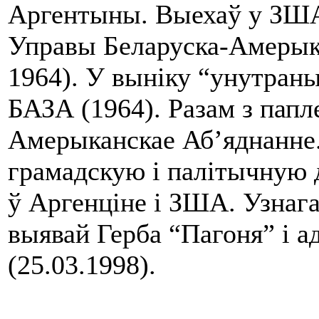
Аргентыны. Выехаў у ЗША
Управы Беларуска-Амерыка
1964). У выніку “унутран
БАЗА (1964). Разам з папл
Амерыканскае Аб’яднанне.
грамадскую і палітычную 
ў Аргенціне і ЗША. Узна
выявай Герба “Пагоня” і 
(25.03.1998).