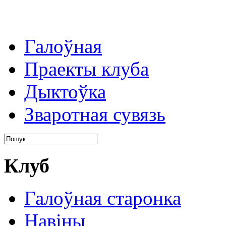
Галоўная
Праекты клуба
Дыктоўка
Зваротная сувязь
Клуб
Галоўная старонка
Навіны