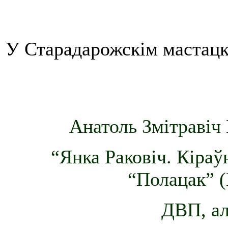
У Старадарожскім мастацкі
Анатоль Змітравіч 
“Янка Раковіч. Кіраў
“Полацак” (
ДВП, ал