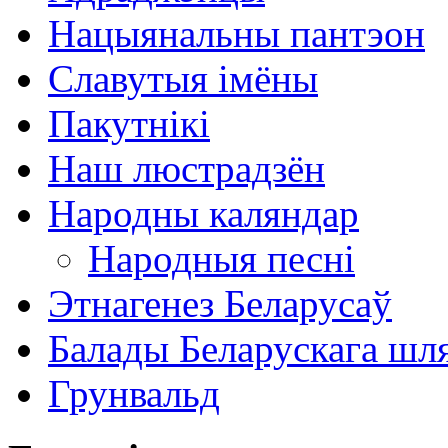
Нацыянальны пантэон
Славутыя імёны
Пакутнікі
Наш люстрадзён
Народны каляндар
Народныя песні
Этнагенез Беларусаў
Балады Беларускага шл
Грунвальд