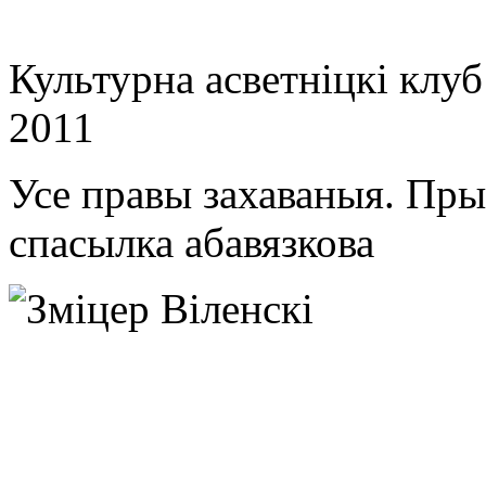
Культурна асветнiцкi клу
2011
Усе правы захаваныя. Пр
спасылка абавязкова