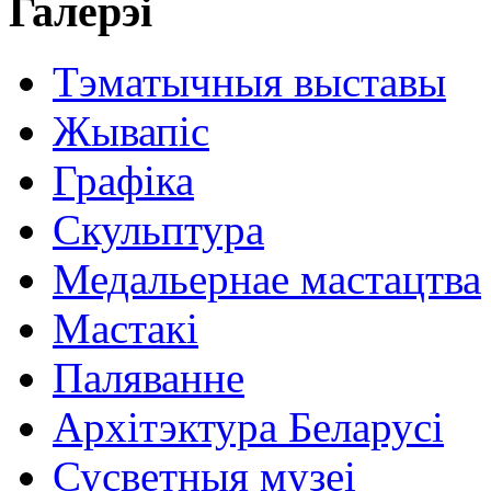
Галерэі
Тэматычныя выставы
Жывапіс
Графіка
Скульптура
Медальернае мастацтва
Мастакі
Паляванне
Архітэктура Беларусі
Сусветныя музеі