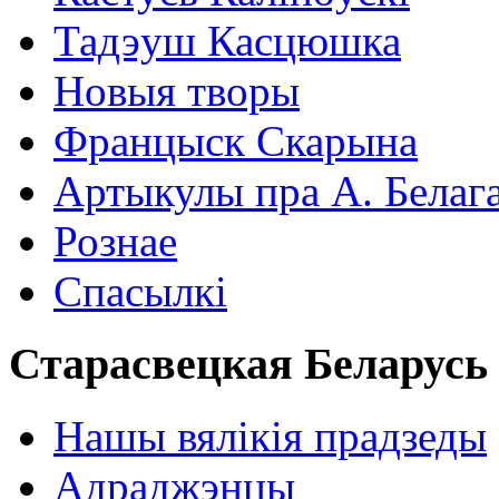
Тадэуш Касцюшка
Новыя творы
Францыск Скарына
Артыкулы пра А. Белаг
Рознае
Спасылкі
Старасвецкая Беларусь
Нашы вялікія прадзеды
Адраджэнцы