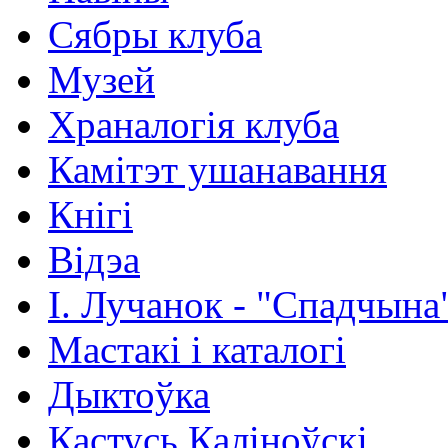
Сябры клуба
Музей
Храналогія клуба
Камітэт ушанавання
Кнігі
Відэа
І. Лучанок - "Спадчына
Мастакі i каталогi
Дыктоўка
Кастусь Каліноўскі