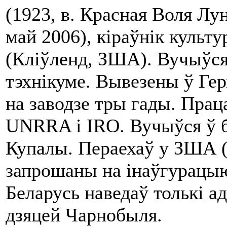
(1923, в. Красная Воля Лун
май 2006), кіраўнік культ
(Кліўленд, ЗША). Вучыўс
тэхнікуме. Вывезены ў Гер
на заводзе тры гады. Прац
UNRRA і IRO. Вучыўся ў бе
Купалы. Пераехаў у ЗША (
запрошаны на інаўгурацыю
Беларусь наведаў толькі а
дзяцей Чарнобыля.