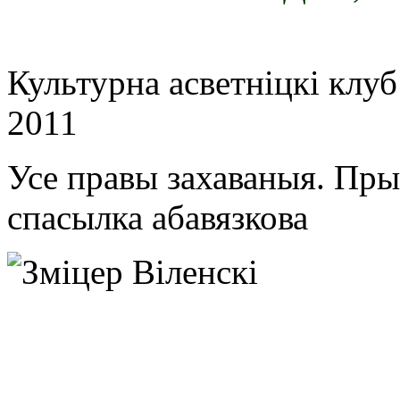
Культурна асветнiцкi клу
2011
Усе правы захаваныя. Пр
спасылка абавязкова