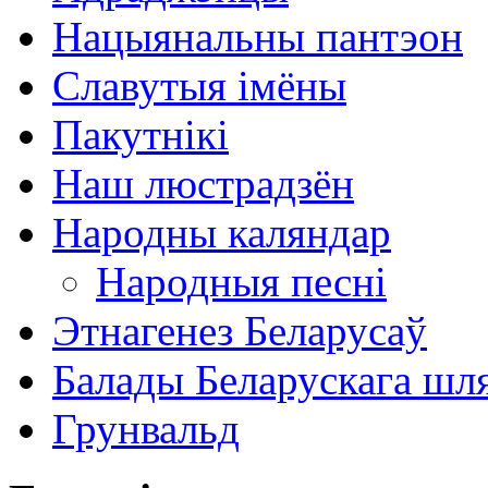
Нацыянальны пантэон
Славутыя імёны
Пакутнікі
Наш люстрадзён
Народны каляндар
Народныя песні
Этнагенез Беларусаў
Балады Беларускага шл
Грунвальд