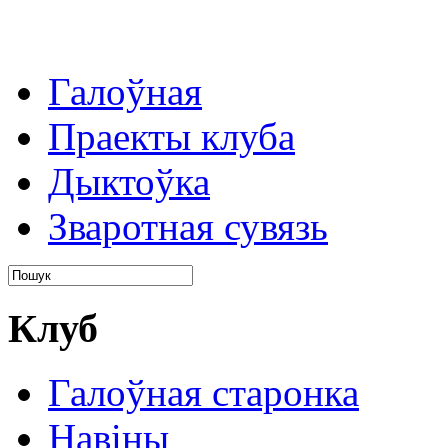
Галоўная
Праекты клуба
Дыктоўка
Зваротная сувязь
Клуб
Галоўная старонка
Навіны