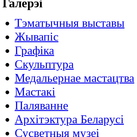
Галерэі
Тэматычныя выставы
Жывапіс
Графіка
Скульптура
Медальернае мастацтва
Мастакі
Паляванне
Архітэктура Беларусі
Сусветныя музеі