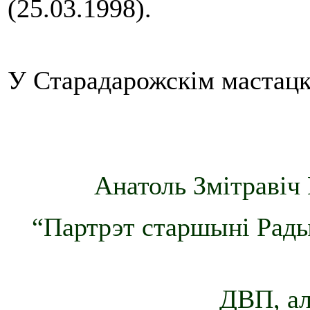
(25.03.1998).
У Старадарожскім мастацкі
Анатоль Змітравіч 
“Партрэт старшыні Рады
ДВП, ал