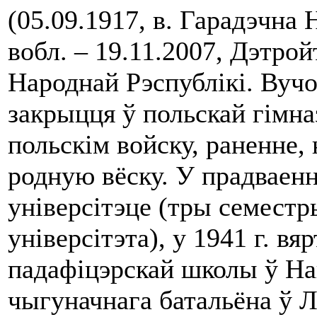
(05.09.1917, в. Гарадэчна 
вобл. – 19.11.2007, Дэтро
Народнай Рэспублікі. Вучоб
закрыцця ў польскай гімна
польскім войску, раненне, 
родную вёску. У прадваен
універсітэце (тры семестр
універсітэта), у 1941 г. в
падафіцэрскай школы ў На
чыгуначнага батальёна ў Л