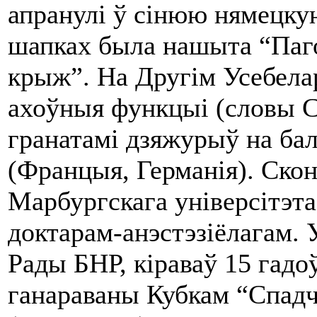
апранулі ў сінюю нямецку
шапках была нашыта “Паго
крыж”. На Другім Усебела
ахоўныя функцыі (словы С
гранатамі дзяжурыў на балк
(Францыя, Германія). Ско
Марбургскага універсітэта
доктарам-анэстэзіёлагам. 
Рады БНР, кіраваў 15 гадо
ганараваны Кубкам “Спадч