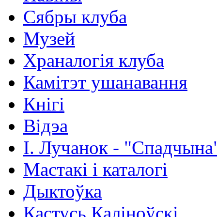
Сябры клуба
Музей
Храналогія клуба
Камітэт ушанавання
Кнігі
Відэа
І. Лучанок - "Спадчына
Мастакі i каталогi
Дыктоўка
Кастусь Каліноўскі