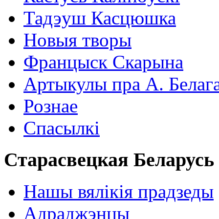
Тадэуш Касцюшка
Новыя творы
Францыск Скарына
Артыкулы пра А. Белаг
Рознае
Спасылкі
Старасвецкая Беларусь
Нашы вялікія прадзеды
Адраджэнцы