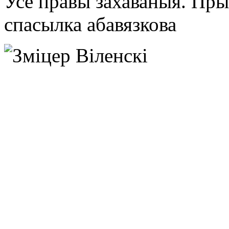
Усе правы захаваныя. Пр
спасылка абавязкова