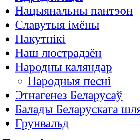
Нацыянальны пантэон
Славутыя імёны
Пакутнікі
Наш люстрадзён
Народны каляндар
Народныя песні
Этнагенез Беларусаў
Балады Беларускага шл
Грунвальд