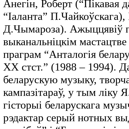
Анегін, Роберт (“Пікавая д
“Іаланта” П.Чайкоўскага),
Д.Чымароза). Ажыццявіў 
выканальніцкім мастацтве
праграм “Анталогія белар
ХХ стст.” (1988 – 1994). 
беларускую музыку, творч
кампазітараў, у тым ліку Я
гісторыі беларускага музы
рэдактар серый нотных в