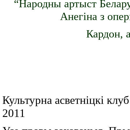
“Народны артыст Беларус
Анегіна з опер
Кардон, 
Культурна асветнiцкi клу
2011