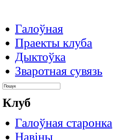
Галоўная
Праекты клуба
Дыктоўка
Зваротная сувязь
Клуб
Галоўная старонка
Навіны