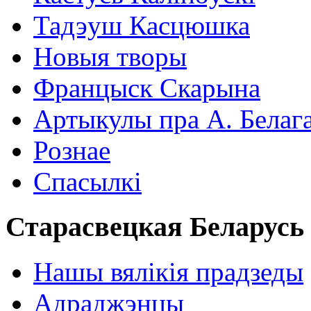
Тадэуш Касцюшка
Новыя творы
Францыск Скарына
Артыкулы пра А. Белаг
Рознае
Спасылкі
Старасвецкая Беларусь
Нашы вялікія прадзеды
Адраджэнцы