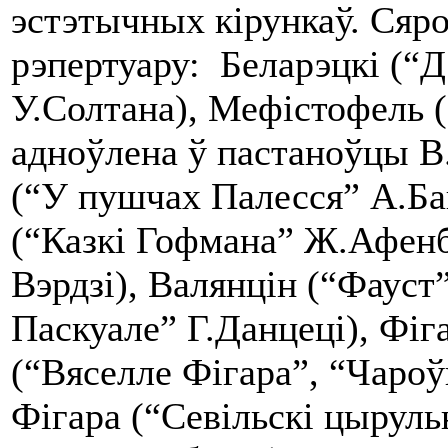
эстэтычных кірункаў. Сяр
рэпертуару: Беларэцкі (“Д
У.Солтана), Мефістофель (
адноўлена ў пастаноўцы В.
(“У пушчах Палесся” А.Ба
(“Казкі Гофмана” Ж.Афенб
Вэрдзі), Валянцін (“Фауст
Паскуале” Г.Данцеці), Фіг
(“Вяселле Фігара”, “Чароў
Фігара (“Севільскі цырульн