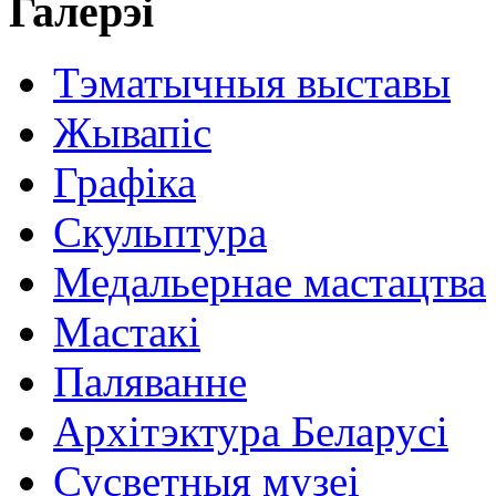
Галерэі
Тэматычныя выставы
Жывапіс
Графіка
Скульптура
Медальернае мастацтва
Мастакі
Паляванне
Архітэктура Беларусі
Сусветныя музеі