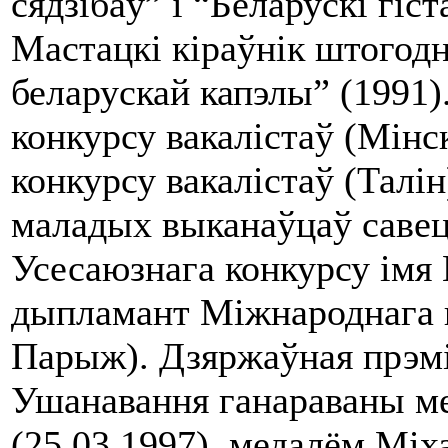
сядзібаў” і “Беларускі гіс
Мастацкі кіраўнік штого
беларускай капэлы” (1991)
конкурсу вакалістаў (Мінс
конкурсу вакалістаў (Талі
маладых выканаўцаў савецк
Усесаюзнага конкурсу імя М
дыпламант Міжнароднага к
Парыж). Дзяржаўная прэмі
Ушанавання ганараваны ме
(25.03.1997), медалём Мі