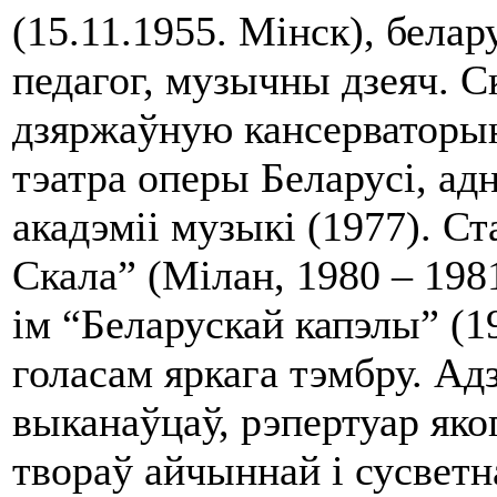
(15.11.1955. Мінск), белар
педагог, музычны дзеяч. 
дзяржаўную кансерваторыю
тэатра оперы Беларусі, ад
акадэміі музыкі (1977). С
Скала” (Мілан, 1980 – 198
ім “Беларускай капэлы” (1
голасам яркага тэмбру. А
выканаўцаў, рэпертуар яко
твораў айчыннай і сусветн