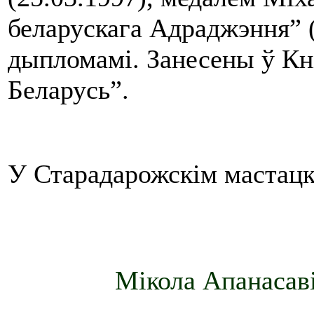
беларускага Адраджэння” (
дыпломамі. Занесены ў Кні
Беларусь”.
У Старадарожскім мастацкі
Мікола Апанасаві