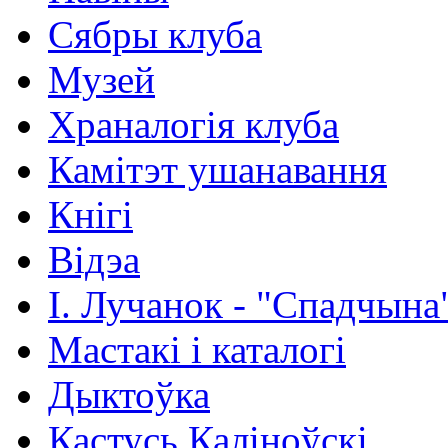
Сябры клуба
Музей
Храналогія клуба
Камітэт ушанавання
Кнігі
Відэа
І. Лучанок - "Спадчына
Мастакі i каталогi
Дыктоўка
Кастусь Каліноўскі