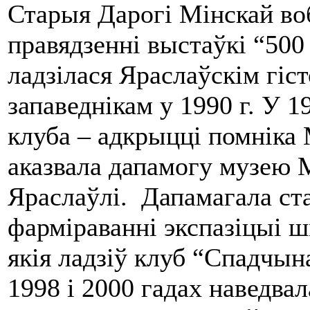
Старыя Дарогі Мінскай во
правядзенні выстаўкі “500
ладзілася Яраслаўскім гіс
запаведнікам у 1990 г. У 1
клуба – адкрыцці помніка 
аказвала дапамогу музею 
Яраслаўлі. Дапамагала ст
фарміраванні экспазіцыі ш
якія ладзіў клуб “Спадчына
1998 і 2000 гадах наведва