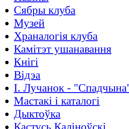
Сябры клуба
Музей
Храналогія клуба
Камітэт ушанавання
Кнігі
Відэа
І. Лучанок - "Спадчына
Мастакі i каталогi
Дыктоўка
Кастусь Каліноўскі