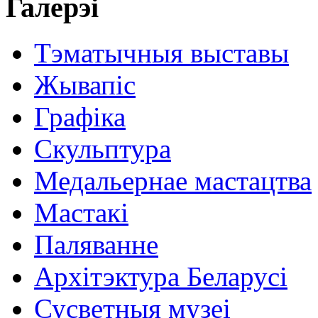
Галерэі
Тэматычныя выставы
Жывапіс
Графіка
Скульптура
Медальернае мастацтва
Мастакі
Паляванне
Архітэктура Беларусі
Сусветныя музеі