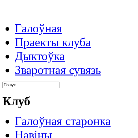
Галоўная
Праекты клуба
Дыктоўка
Зваротная сувязь
Клуб
Галоўная старонка
Навіны