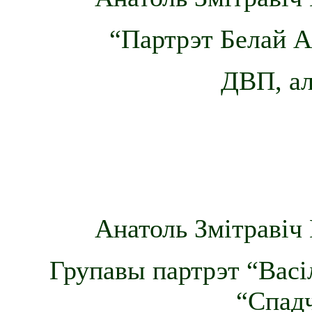
“Партрэт Белай А
ДВП, ал
Анатоль Змітравіч 
Групавы партрэт “Васі
“Спадч