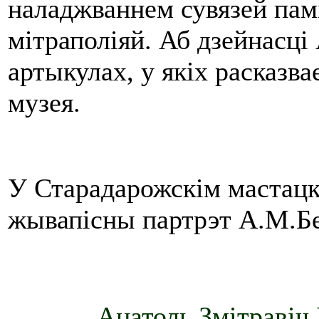
наладжваннем сувязей пам
мітраполіяй. Аб дзейнасці
артыкулах, у якіх расказва
музея.
У Старадарожскім мастацк
жывапісны партрэт А.М.Б
Анатоль Змітравіч 