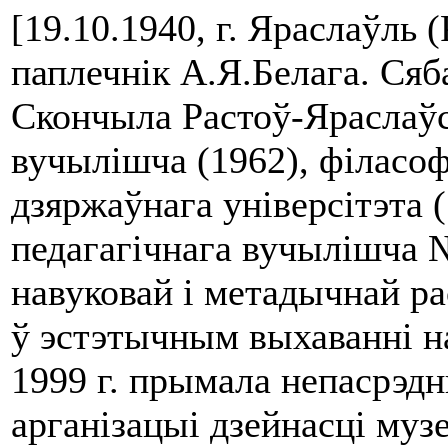
[19.10.1940, г. Яраслаўль (
паплечнік А.Я.Белага. Сяб
Скончыла Растоў-Яраслаўс
вучылішча (1962), філасоф
дзяржаўнага універсітэта 
педагагічнага вучылішча №
навуковай і метадычнай р
ў эстэтычным выхаванні н
1999 г. прымала непасрэдны
арганізацыі дзейнасці музе