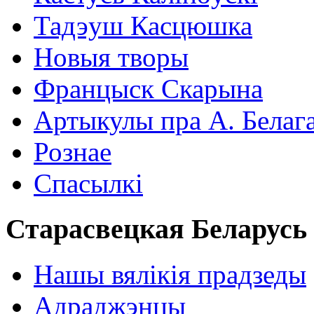
Тадэуш Касцюшка
Новыя творы
Францыск Скарына
Артыкулы пра А. Белаг
Рознае
Спасылкі
Старасвецкая Беларусь
Нашы вялікія прадзеды
Адраджэнцы