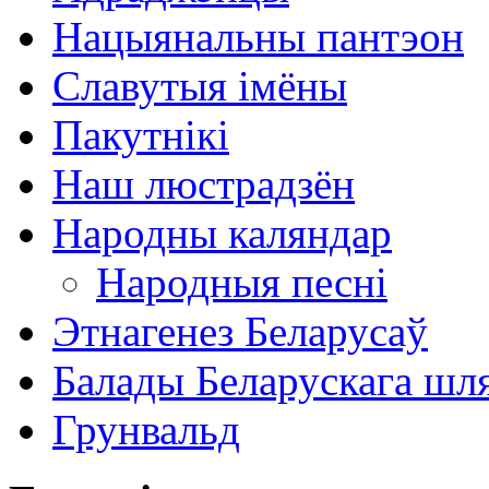
Нацыянальны пантэон
Славутыя імёны
Пакутнікі
Наш люстрадзён
Народны каляндар
Народныя песні
Этнагенез Беларусаў
Балады Беларускага шл
Грунвальд