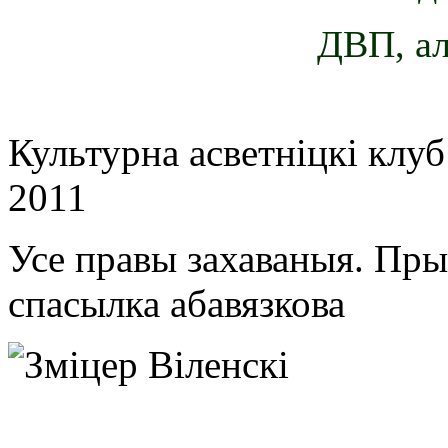
ДВП, ал
Культурна асветнiцкi клу
2011
Усе правы захаваныя. Пр
спасылка абавязкова