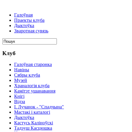
Галоўная
Праекты клуба
Дыктоўка
Зваротная сувязь
Клуб
Галоўная старонка
Навіны
Сябры клуба
Музей
Храналогія клуба
Камітэт ушанавання
Кнігі
Відэа
І. Лучанок - "Спадчына"
Мастакі i каталогi
Дыктоўка
Кастусь Каліноўскі
Тадэуш Касцюшка