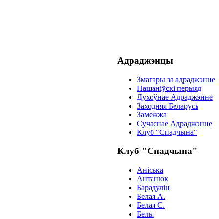
Адраджэнцы
Змагары за адраджэнне
Нашаніўскі перыяд
Духоўнае Адраджэнне
Заходняя Беларусь
Замежжа
Сучаснае Адраджэнне
Клуб "Спадчына"
Клуб "Спадчына"
Анiська
Антанюк
Барадулiн
Белая А.
Белая С.
Белы