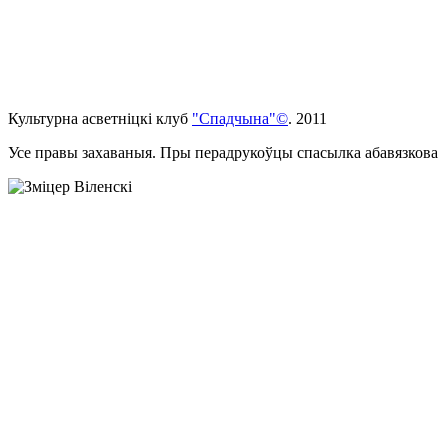
Культурна асветнiцкi клуб
"Спадчына"©
. 2011
Усе правы захаваныя. Пры перадрукоўцы спасылка абавязкова