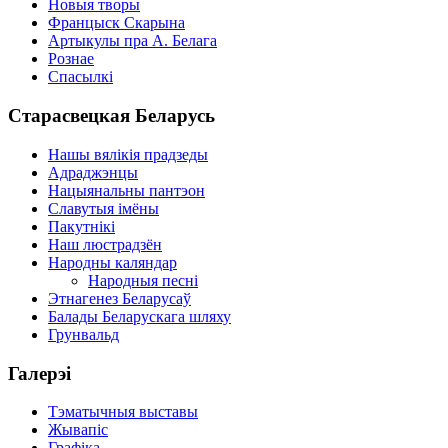
Новыя творы
Францыск Скарына
Артыкулы пра А. Белага
Рознае
Спасылкі
Старасвецкая Беларусь
Нашы вялікія прадзеды
Адраджэнцы
Нацыянальны пантэон
Славутыя імёны
Пакутнікі
Наш люстрадзён
Народны каляндар
Народныя песні
Этнагенез Беларусаў
Балады Беларускага шляху
Грунвальд
Галерэі
Тэматычныя выставы
Жывапіс
Графіка