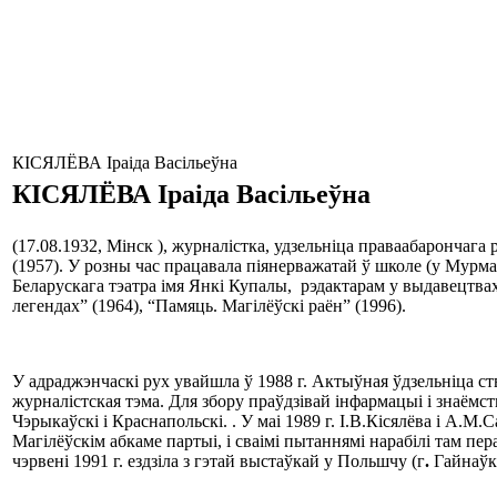
КІСЯЛЁВА Іраіда Васільеўна
КІСЯЛЁВА
Іраіда Васільеўна
(17.08.1932, Мінск ), журналістка, удзельніца праваабарончаг
(1957). У розны час працавала піянерважатай ў школе (у Мурм
Беларускага тэатра імя Янкі Купалы, рэдактарам у выдавецтва
легендах” (1964), “Памяць. Магілёўскі раён” (1996).
У адраджэнчаскі рух увайшла ў 1988 г. Актыўная ўдзельніца ст
журналістская тэма. Для збору праўдзівай інфармацыі і знаёмст
Чэрыкаўскі і Краснапольскі. . У маі 1989 г. І.В.Кісялёва і А
Магілёўскім абкаме партыі, і сваімі пытаннямі нарабілі там пе
чэрвені 1991 г. ездзіла з гэтай выстаўкай у Польшчу (г
.
Гайнаўк