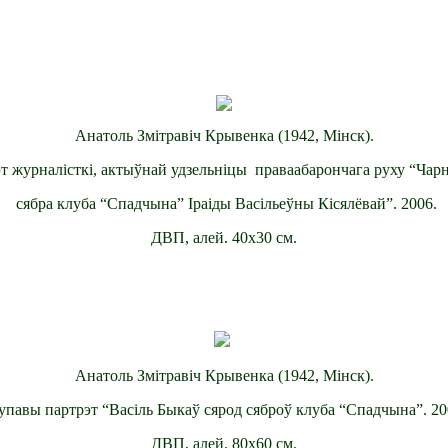
Анатоль Змітравіч Крывенка (1942, Мінск).
т журналісткі, актыўнай удзельніцы праваабарончага руху “Чар
сябра клуба “Спадчына” Іраіды Васільеўны Кісялёвай”. 2006.
ДВП, алей. 40х30 см.
Анатоль Змітравіч Крывенка (1942, Мінск).
упавы партрэт “Васіль Быкаў сярод сяброў клуба “Спадчына”. 20
ДВП, алей. 80х60 см.