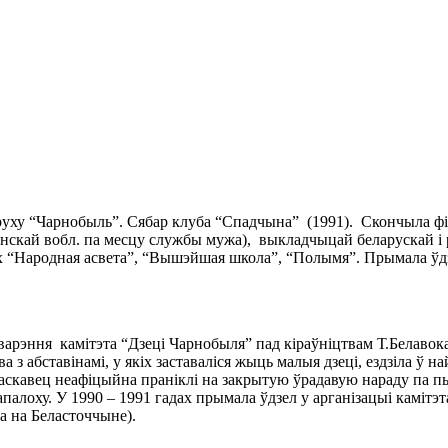
а руху “Чарнобыль”. Сябар клуба “Спадчына” (1991). Скончыла фі
анскай вобл. па месцу службы мужа), выкладчыцай беларускай і 
х “Народная асвета”, “Вышэйшая школа”, “Полымя”. Прымала ўдзел
варэння камітэта “Дзеці Чарнобыля” пад кіраўніцтвам Т.Белавока
ва з абставінамі, у якіх заставаліся жыць малыя дзеці, ездзіла 
.М.Саскавец неафіцыйна праніклі на закрытую ўрадавую нараду па 
рапалоху. У 1990 – 1991 гадах прымала ўдзел у арганізацыі каміт
а на Беласточчыне).