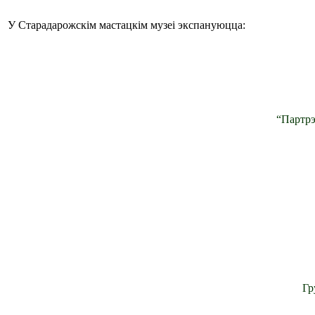
У Старадарожскім мастацкім музеі экспануюцца:
“Партрэ
Гр