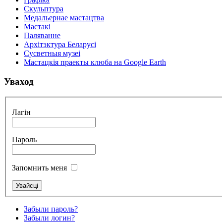
Скульптура
Медальернае мастацтва
Мастакі
Паляванне
Архітэктура Беларусі
Сусветныя музеі
Мастацкія праекты клюба на Google Earth
Уваход
Лагін
Пароль
Запомнить меня
Забыли пароль?
Забыли логин?