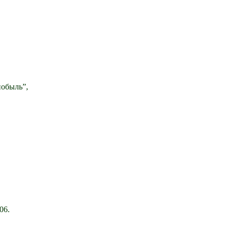
нобыль”,
06.