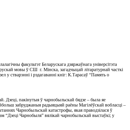
лалагічны факультэт Беларускага дзяржаўнага універсітэта
рускай мовы ў СШ г. Мінска, загадчыцай літаратурнай часткі
 у стварэнні і рэдагаванні кніг: К.Тарасаў “Память о
й. Дзеці, пакінутыя ў чарнобыльскай бядзе – была яе
ў найбольш забруджаныя радыяцыяй раёны Магілёўскай вобласці –
пытаннях Чарнобыльскай катастрофы, якая праводзілася ў
этам “Дзеці Чарнобыля” вялікай чарнобыльскай выстаўкі; у