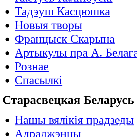
Тадэуш Касцюшка
Новыя творы
Францыск Скарына
Артыкулы пра А. Белаг
Рознае
Спасылкі
Старасвецкая Беларусь
Нашы вялікія прадзеды
Адраджэнцы