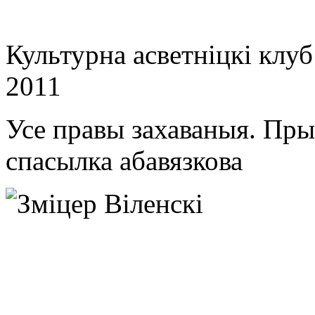
Культурна асветнiцкi клу
2011
Усе правы захаваныя. Пр
спасылка абавязкова