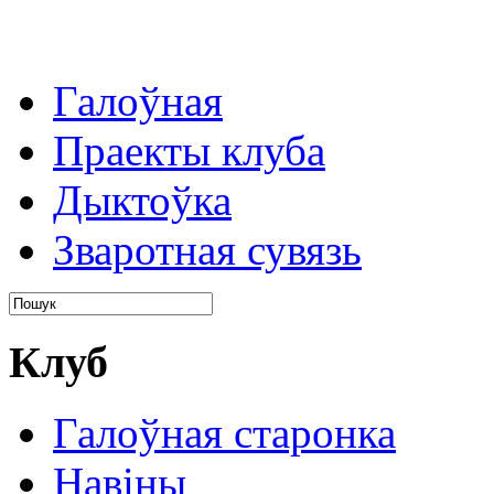
Галоўная
Праекты клуба
Дыктоўка
Зваротная сувязь
Клуб
Галоўная старонка
Навіны