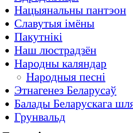
Нацыянальны пантэон
Славутыя імёны
Пакутнікі
Наш люстрадзён
Народны каляндар
Народныя песні
Этнагенез Беларусаў
Балады Беларускага шл
Грунвальд