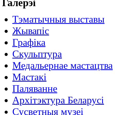
Галерэі
Тэматычныя выставы
Жывапіс
Графіка
Скульптура
Медальернае мастацтва
Мастакі
Паляванне
Архітэктура Беларусі
Сусветныя музеі