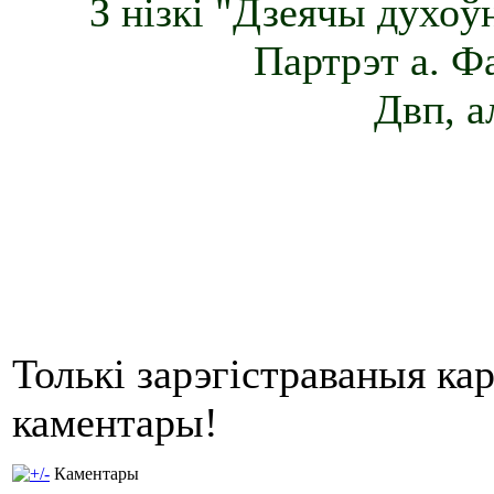
З нізкі "Дзеячы духоў
Партрэт а. Ф
Двп, а
Толькі зарэгістраваныя ка
каментары!
Каментары