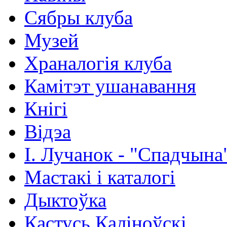
Сябры клуба
Музей
Храналогія клуба
Камітэт ушанавання
Кнігі
Відэа
І. Лучанок - "Спадчына
Мастакі i каталогi
Дыктоўка
Кастусь Каліноўскі