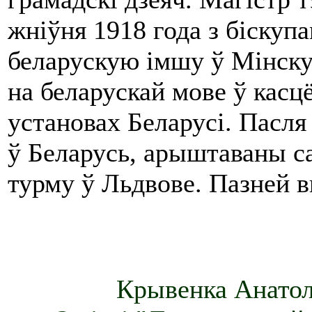
жніўня 1918 года з біскуп
беларускую імшу ў Мінску
на беларускай мове ў касц
установах Беларусі. Пасля 
ў Беларусь, арыштаваны са
турму ў Льдвове. Пазней 
Крывенка Анатоль