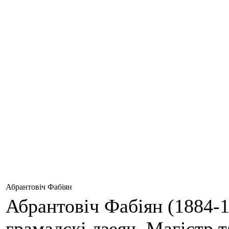
Абрантовіч Фабіян
Абрантовіч Фабіян (1884-1
грамадскі дзеяч. Магістр т