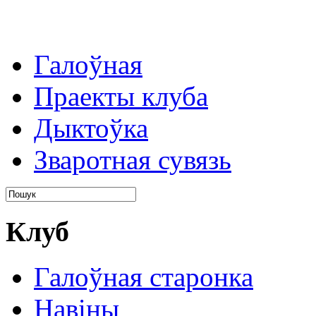
Галоўная
Праекты клуба
Дыктоўка
Зваротная сувязь
Клуб
Галоўная старонка
Навіны