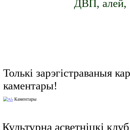
ДВП, алей, 
Толькі зарэгістраваныя ка
каментары!
Каментары
Культурна асветнiцкi клу