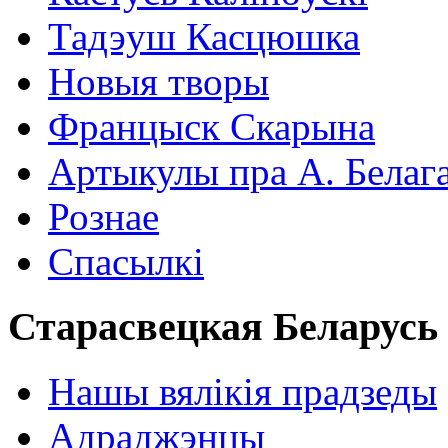
Тадэуш Касцюшка
Новыя творы
Францыск Скарына
Артыкулы пра А. Белаг
Рознае
Спасылкі
Старасвецкая Беларусь
Нашы вялікія прадзеды
Адраджэнцы