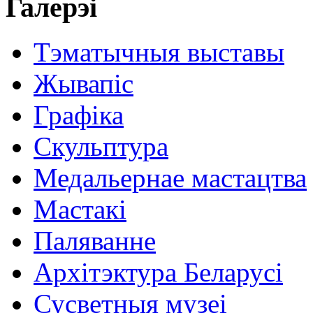
Галерэі
Тэматычныя выставы
Жывапіс
Графіка
Скульптура
Медальернае мастацтва
Мастакі
Паляванне
Архітэктура Беларусі
Сусветныя музеі