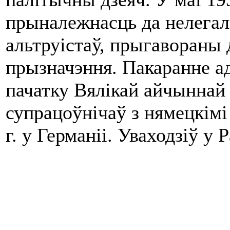
прыналежнасць да нелегал
альтруістаў, прыгавораны 
прызначэння. Пакаранне а
пачатку Вялікай айчыннай
супрацоўнічаў з нямецкімі
г. у Германіі. Уваходзіў у 