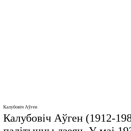
Калубовіч Аўген
Калубовіч Аўген (1912-1987
палітычны дзеяч. У маі 19