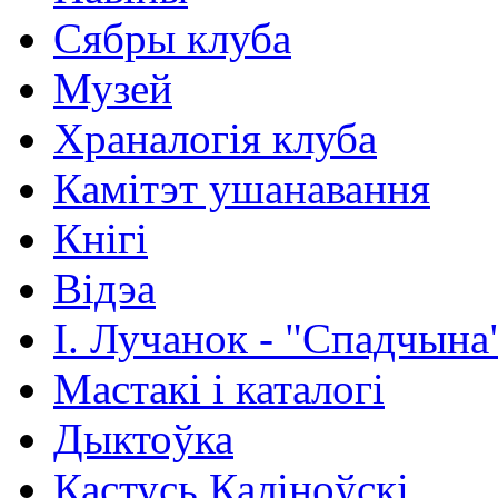
Сябры клуба
Музей
Храналогія клуба
Камітэт ушанавання
Кнігі
Відэа
І. Лучанок - "Спадчына
Мастакі i каталогi
Дыктоўка
Кастусь Каліноўскі