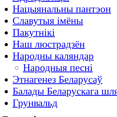
Нацыянальны пантэон
Славутыя імёны
Пакутнікі
Наш люстрадзён
Народны каляндар
Народныя песні
Этнагенез Беларусаў
Балады Беларускага шл
Грунвальд