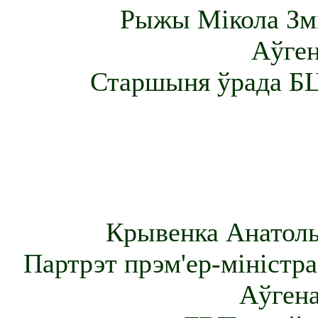
Рыжы Мікола Змі
Аўген
Старшыня ўрада БЦР
Крывенка Анатоль 
Партрэт прэм'ер-міністра
Аўгена