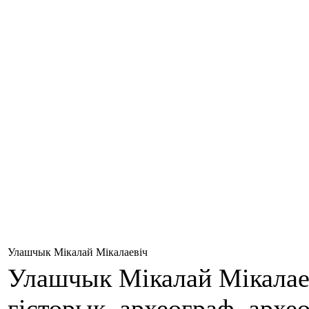
Улашчык Мікалай Мікалаевіч
Улашчык Мікалай Мікалаеві
гісторык, археограф, архео