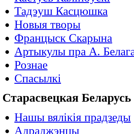
Тадэуш Касцюшка
Новыя творы
Францыск Скарына
Артыкулы пра А. Белаг
Рознае
Спасылкі
Старасвецкая Беларусь
Нашы вялікія прадзеды
Адраджэнцы