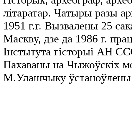
літаратар. Чатыры разы ар
1951 г.г. Вызвалены 25 сака
Маскву, дзе да 1986 г. пр
Інстытута гісторыі АН ССС
Пахаваны на Чыжоўскіх мо
М.Улашчыку ўстаноўлены ў