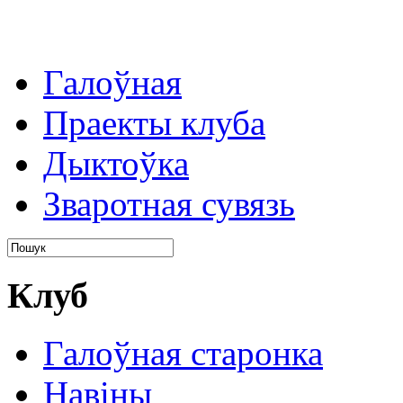
Галоўная
Праекты клуба
Дыктоўка
Зваротная сувязь
Клуб
Галоўная старонка
Навіны