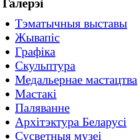
Галерэі
Тэматычныя выставы
Жывапіс
Графіка
Скульптура
Медальернае мастацтва
Мастакі
Паляванне
Архітэктура Беларусі
Сусветныя музеі