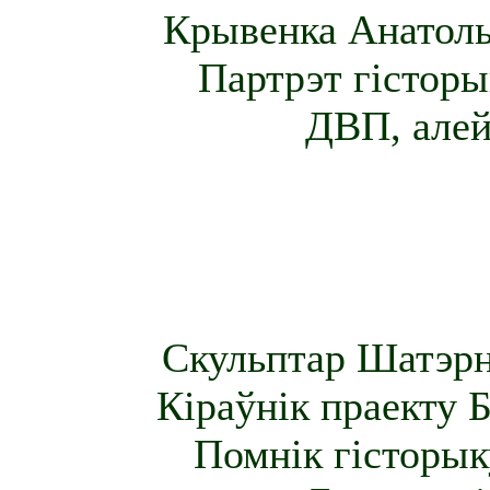
Крывенка Анатоль 
Партрэт гістор
ДВП, алей
Скульптар Шатэрн
Кіраўнік праекту 
Помнік гісторы