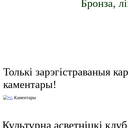
Бронза, л
Толькі зарэгістраваныя ка
каментары!
Каментары
Культурна асветнiцкi клу