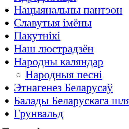
Нацыянальны пантэон
Славутыя імёны
Пакутнікі
Наш люстрадзён
Народны каляндар
Народныя песні
Этнагенез Беларусаў
Балады Беларускага шл
Грунвальд