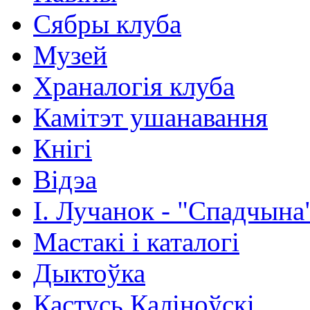
Сябры клуба
Музей
Храналогія клуба
Камітэт ушанавання
Кнігі
Відэа
І. Лучанок - "Спадчына
Мастакі i каталогi
Дыктоўка
Кастусь Каліноўскі