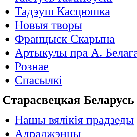
Тадэуш Касцюшка
Новыя творы
Францыск Скарына
Артыкулы пра А. Белаг
Рознае
Спасылкі
Старасвецкая Беларусь
Нашы вялікія прадзеды
Адраджэнцы