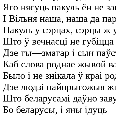
Яго нясуць пакуль ён не за
І Вільня наша, наша да па
Пакуль у сэрцах, сэрцы ж у
Што ў вечнасці не губіцца
Дзе ты—змагар і сын паўс
Каб слова роднае жывой в
Было і не знікала ў краі р
Дзе людзі найпрыгожыя ж
Што беларусамі даўно зав
Бо беларусы, і яны ідуць