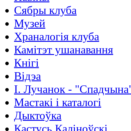
Сябры клуба
Музей
Храналогія клуба
Камітэт ушанавання
Кнігі
Відэа
І. Лучанок - "Спадчына
Мастакі i каталогi
Дыктоўка
Кастусь Каліноўскі