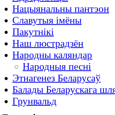
Нацыянальны пантэон
Славутыя імёны
Пакутнікі
Наш люстрадзён
Народны каляндар
Народныя песні
Этнагенез Беларусаў
Балады Беларускага шл
Грунвальд