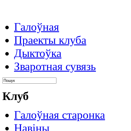
Галоўная
Праекты клуба
Дыктоўка
Зваротная сувязь
Клуб
Галоўная старонка
Навіны