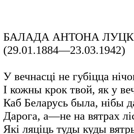
БАЛАДА АНТОНА ЛУЦК
(29.01.1884—23.03.1942)
У вечнасці не губіцца нічо
І кожны крок твой, як у ве
Каб Беларусь была, нібы д
Дарога, а—не на вятрах лі
Які ляціць туды куды вятр