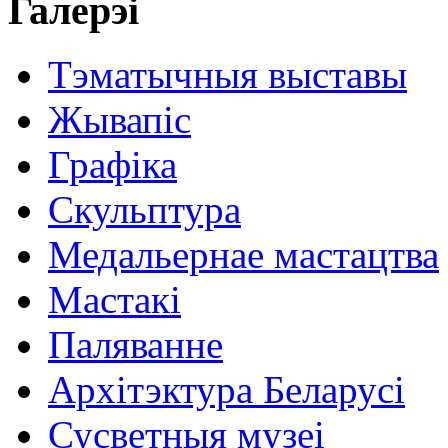
Галерэі
Тэматычныя выставы
Жывапіс
Графіка
Скульптура
Медальернае мастацтва
Мастакі
Паляванне
Архітэктура Беларусі
Сусветныя музеі