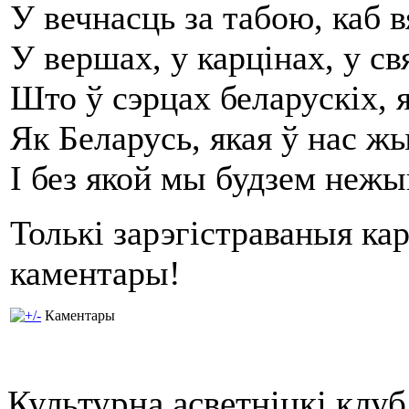
У вечнасць за табою, каб 
У вершах, у карцінах, у св
Што ў сэрцах беларускіх, 
Як Беларусь, якая ў нас ж
І без якой мы будзем не
Толькі зарэгістраваныя ка
каментары!
Каментары
Культурна асветнiцкi клу