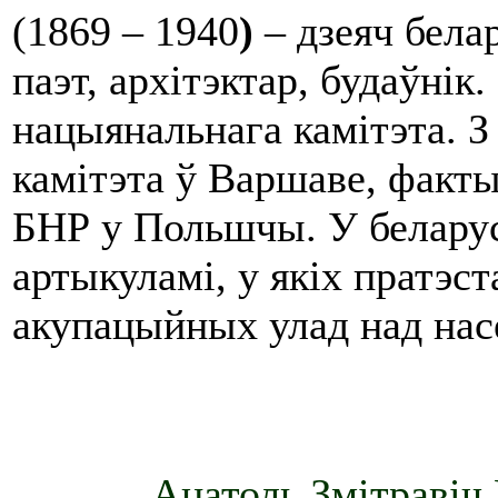
(1869 – 1940
)
– дзеяч бела
паэт, архітэктар, будаўні
нацыянальнага камітэта. З
камітэта ў Варшаве, факты
БНР у Польшчы. У беларус
артыкуламі, у якіх пратэст
акупацыйных улад над нас
Анатоль Змітравіч 