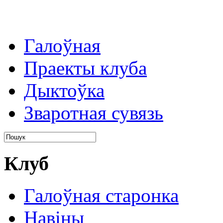
Галоўная
Праекты клуба
Дыктоўка
Зваротная сувязь
Клуб
Галоўная старонка
Навіны