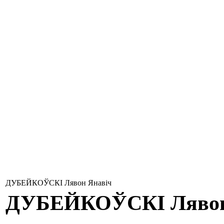
ДУБЕЙКОЎСКІ Лявон Янавіч
ДУБЕЙКОЎСКІ
Ляво