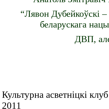
“Лявон Дубейкоўскі –
беларускага нацы
ДВП, але
Культурна асветнiцкi клу
2011