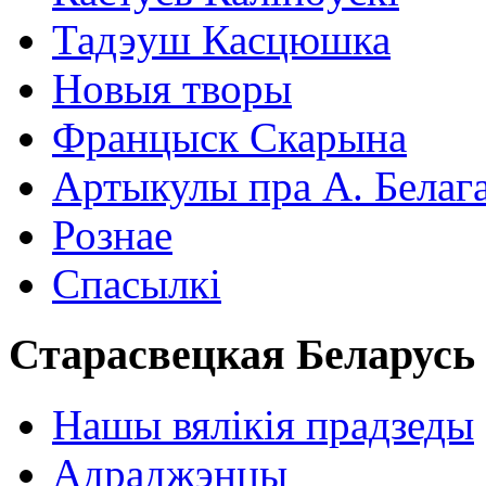
Тадэуш Касцюшка
Новыя творы
Францыск Скарына
Артыкулы пра А. Белаг
Рознае
Спасылкі
Старасвецкая Беларусь
Нашы вялікія прадзеды
Адраджэнцы