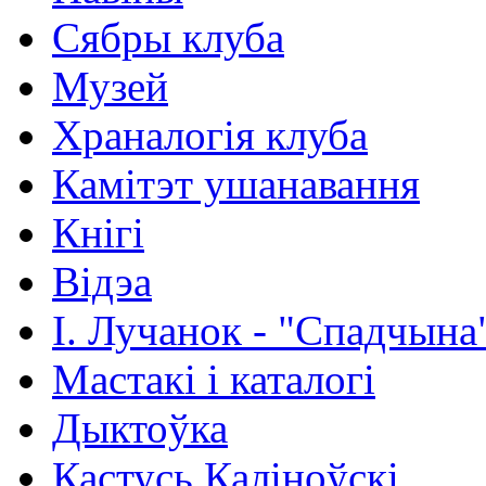
Сябры клуба
Музей
Храналогія клуба
Камітэт ушанавання
Кнігі
Відэа
І. Лучанок - "Спадчына
Мастакі i каталогi
Дыктоўка
Кастусь Каліноўскі