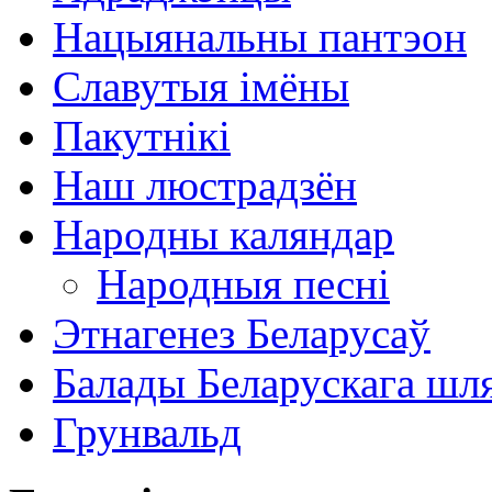
Нацыянальны пантэон
Славутыя імёны
Пакутнікі
Наш люстрадзён
Народны каляндар
Народныя песні
Этнагенез Беларусаў
Балады Беларускага шл
Грунвальд