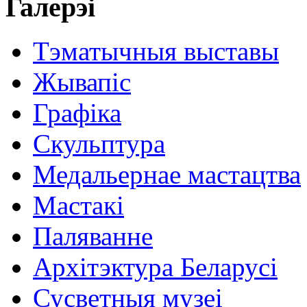
Галерэі
Тэматычныя выставы
Жывапіс
Графіка
Скульптура
Медальернае мастацтва
Мастакі
Паляванне
Архітэктура Беларусі
Сусветныя музеі