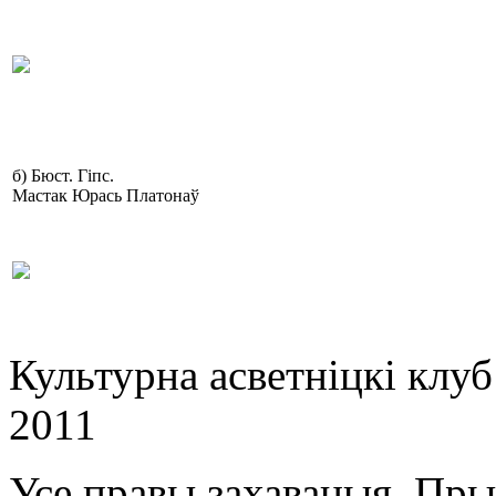
б) Бюст. Гіпс.
Мастак Юрась Платонаў
Культурна асветнiцкi клу
2011
Усе правы захаваныя. Пр