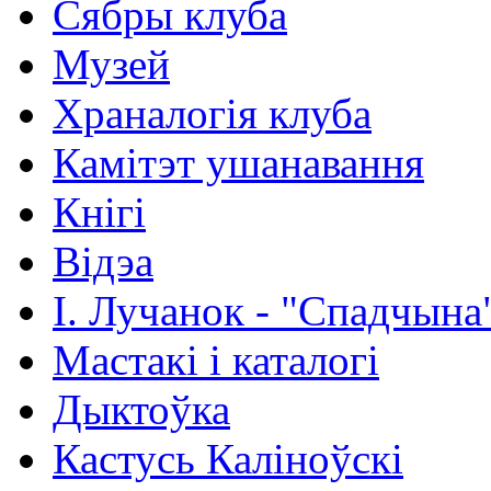
Сябры клуба
Музей
Храналогія клуба
Камітэт ушанавання
Кнігі
Відэа
І. Лучанок - "Спадчына
Мастакі i каталогi
Дыктоўка
Кастусь Каліноўскі