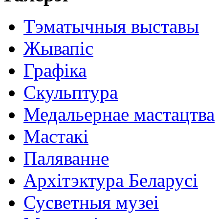
Тэматычныя выставы
Жывапіс
Графіка
Скульптура
Медальернае мастацтва
Мастакі
Паляванне
Архітэктура Беларусі
Сусветныя музеі