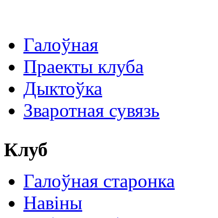
Галоўная
Праекты клуба
Дыктоўка
Зваротная сувязь
Клуб
Галоўная старонка
Навіны