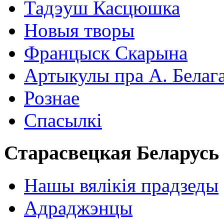
Тадэуш Касцюшка
Новыя творы
Францыск Скарына
Артыкулы пра А. Белаг
Рознае
Спасылкі
Старасвецкая Беларусь
Нашы вялікія прадзеды
Адраджэнцы