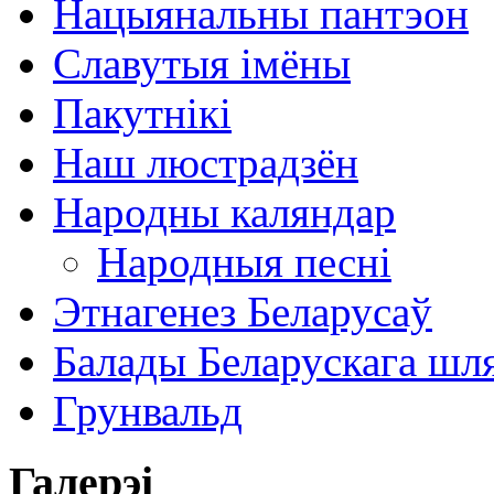
Нацыянальны пантэон
Славутыя імёны
Пакутнікі
Наш люстрадзён
Народны каляндар
Народныя песні
Этнагенез Беларусаў
Балады Беларускага шл
Грунвальд
Галерэі