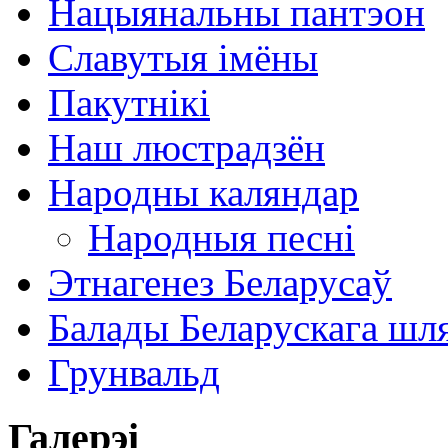
Нацыянальны пантэон
Славутыя імёны
Пакутнікі
Наш люстрадзён
Народны каляндар
Народныя песні
Этнагенез Беларусаў
Балады Беларускага шл
Грунвальд
Галерэі