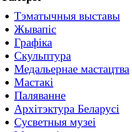
Тэматычныя выставы
Жывапіс
Графіка
Скульптура
Медальернае мастацтва
Мастакі
Паляванне
Архітэктура Беларусі
Сусветныя музеі