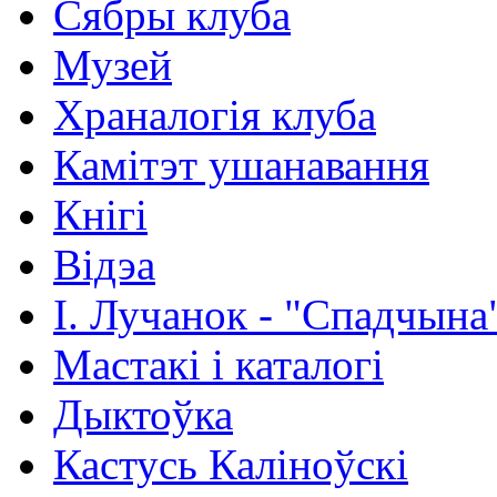
Сябры клуба
Музей
Храналогія клуба
Камітэт ушанавання
Кнігі
Відэа
І. Лучанок - "Спадчына
Мастакі i каталогi
Дыктоўка
Кастусь Каліноўскі