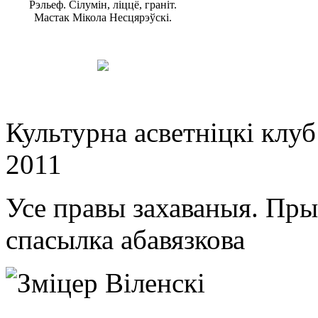
Рэльеф. Сілумін, ліццё, граніт.
Мастак Мікола Несцярэўскі.
Культурна асветнiцкi клу
2011
Усе правы захаваныя. Пр
спасылка абавязкова