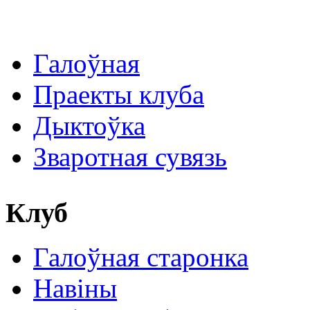
Галоўная
Праекты клуба
Дыктоўка
Зваротная сувязь
Клуб
Галоўная старонка
Навіны