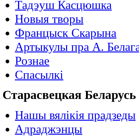
Тадэуш Касцюшка
Новыя творы
Францыск Скарына
Артыкулы пра А. Белаг
Рознае
Спасылкі
Старасвецкая Беларусь
Нашы вялікія прадзеды
Адраджэнцы