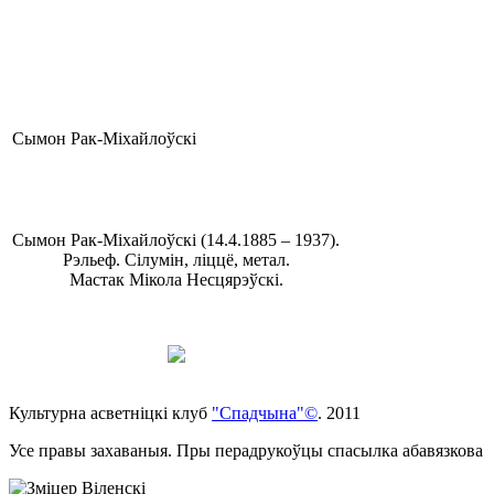
Сымон Рак-Міхайлоўскі
Сымон Рак-Міхайлоўскі (14.4.1885 – 1937).
Рэльеф. Сілумін, ліццё, метал.
Мастак Мікола Несцярэўскі.
Культурна асветнiцкi клуб
"Спадчына"©
. 2011
Усе правы захаваныя. Пры перадрукоўцы спасылка абавязкова