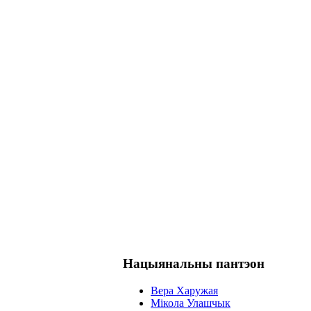
Нацыянальны пантэон
Вера Харужая
Мікола Улашчык