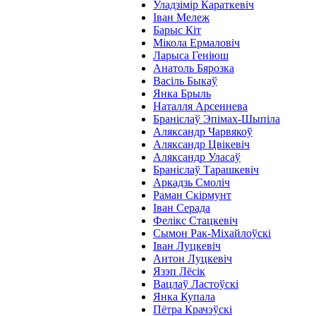
Уладзімір Караткевіч
Іван Мележ
Барыс Кіт
Мікола Ермаловіч
Ларыса Геніюш
Анатоль Бярозка
Васіль Быкаў
Янка Брыль
Наталля Арсеннева
Браніслаў Эпімах-Шыпіла
Аляксандр Чарвякоў
Аляксандр Цвікевіч
Аляксандр Уласаў
Браніслаў Тарашкевіч
Аркадзь Смоліч
Раман Скірмунт
Іван Серада
Фелікс Стацкевіч
Сымон Рак-Міхайлоўскі
Іван Луцкевіч
Антон Луцкевіч
Язэп Лёсік
Вацлаў Ластоўскі
Янка Купала
Пётра Крачэўскі