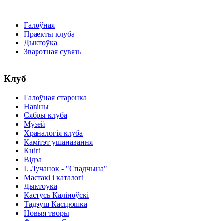
Галоўная
Праекты клуба
Дыктоўка
Зваротная сувязь
Клуб
Галоўная старонка
Навіны
Сябры клуба
Музей
Храналогія клуба
Камітэт ушанавання
Кнігі
Відэа
І. Лучанок - "Спадчына"
Мастакі i каталогi
Дыктоўка
Кастусь Каліноўскі
Тадэуш Касцюшка
Новыя творы