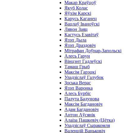
Макар Краўцоў
Якуб Колас
Яўхім Карскі
Карусь Каганец
Вацлаў Іваноўскі
Лявон Заяц
Кастусь Езавітаў
Язэп Дыла
Язэп Драздовіч
Мітрафан Доўнар-Запольскі
Алесь Гарун
Вінцэнт Гадлеўскі
Тамаш Грыб
Максім Гарэцкі
Уладзіслаў Галубок
Зоська Верас
Язэп Варонка
Алесь Бурбіс
Палута Бадунова
Максім Багдановіч
Адам Багдановіч
Антон Аўсянік
Алаіза Пашкевіч (Цётка)
Уладзіслаў Сыракомля
Валенцій Ваньковіч