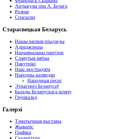
Францыск Скарына
Артыкулы пра А. Белага
Рознае
Спасылкі
Старасвецкая Беларусь
Нашы вялікія прадзеды
Адраджэнцы
Нацыянальны пантэон
Славутыя імёны
Пакутнікі
Наш люстрадзён
Народны каляндар
Народныя песні
Этнагенез Беларусаў
Балады Беларускага шляху
Грунвальд
Галерэі
Тэматычныя выставы
Жывапіс
Графіка
Скульптура