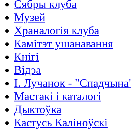
Сябры клуба
Музей
Храналогія клуба
Камітэт ушанавання
Кнігі
Відэа
І. Лучанок - "Спадчына
Мастакі i каталогi
Дыктоўка
Кастусь Каліноўскі