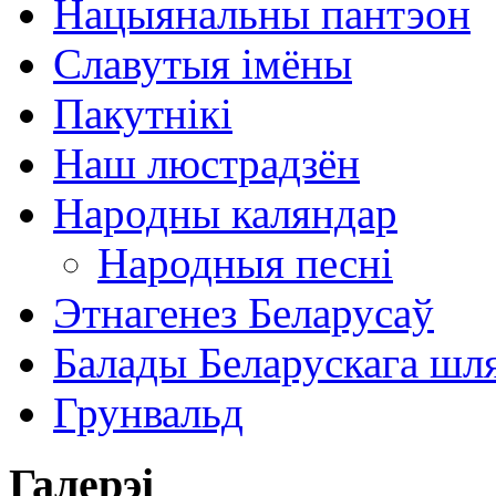
Нацыянальны пантэон
Славутыя імёны
Пакутнікі
Наш люстрадзён
Народны каляндар
Народныя песні
Этнагенез Беларусаў
Балады Беларускага шл
Грунвальд
Галерэі