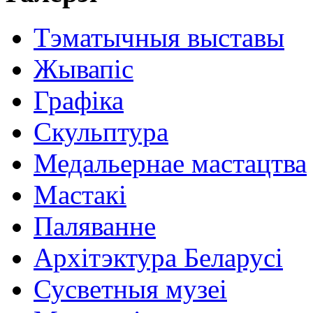
Тэматычныя выставы
Жывапіс
Графіка
Скульптура
Медальернае мастацтва
Мастакі
Паляванне
Архітэктура Беларусі
Сусветныя музеі