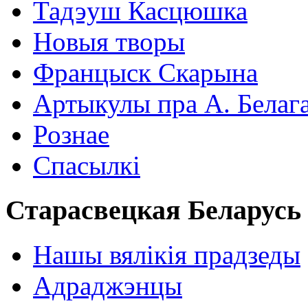
Тадэуш Касцюшка
Новыя творы
Францыск Скарына
Артыкулы пра А. Белаг
Рознае
Спасылкі
Старасвецкая Беларусь
Нашы вялікія прадзеды
Адраджэнцы