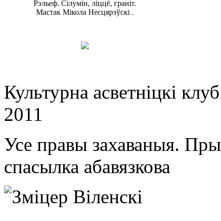
Рэльеф. Сілумін, ліццё, граніт.
Мастак Мікола Несцярэўскі .
Культурна асветнiцкi клу
2011
Усе правы захаваныя. Пр
спасылка абавязкова