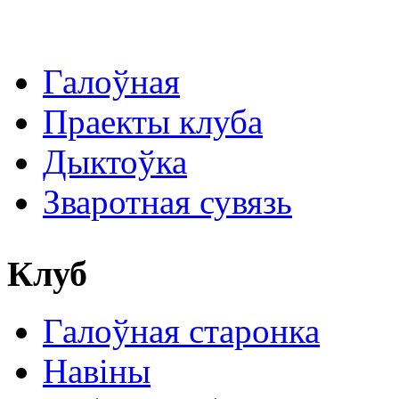
Галоўная
Праекты клуба
Дыктоўка
Зваротная сувязь
Клуб
Галоўная старонка
Навіны