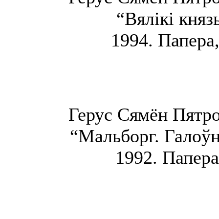
“Вялікі княз
1994. Папера,
Герус Сямён Пятров
“Мальборг. Галоўн
1992. Папера