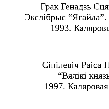
Грак Генадзь Сця
Экслібрыс “Ягайла”. 
1993. Каляровы
Сіпілевіч Раіса 
“Вялікі княз
1997. Каляровая