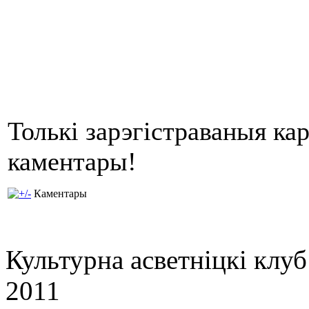
Толькі зарэгістраваныя ка
каментары!
Каментары
Культурна асветнiцкi клу
2011