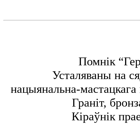
Помнік “Гер
Усталяваны на ся
нацыянальна-мастацкага м
Граніт, брон
Кіраўнік пра