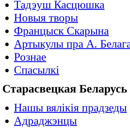
Тадэуш Касцюшка
Новыя творы
Францыск Скарына
Артыкулы пра А. Белаг
Рознае
Спасылкі
Старасвецкая Беларусь
Нашы вялікія прадзеды
Адраджэнцы