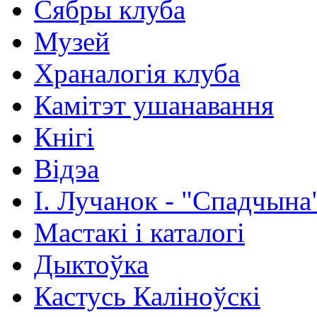
Сябры клуба
Музей
Храналогія клуба
Камітэт ушанавання
Кнігі
Відэа
І. Лучанок - "Спадчына
Мастакі i каталогi
Дыктоўка
Кастусь Каліноўскі