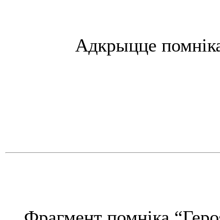
Адкрыцце помнiка
Фрагмент помніка “Героя