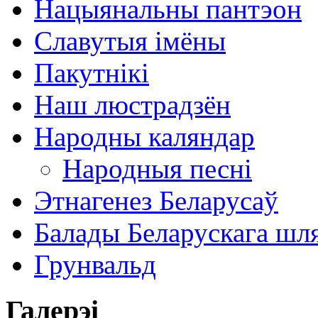
Нацыянальны пантэон
Славутыя імёны
Пакутнікі
Наш люстрадзён
Народны каляндар
Народныя песні
Этнагенез Беларусаў
Балады Беларускага шл
Грунвальд
Галерэі