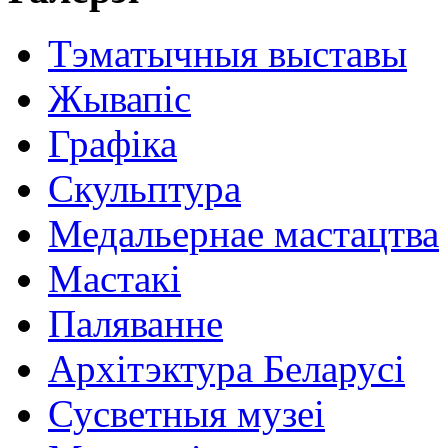
Тэматычныя выставы
Жывапіс
Графіка
Скульптура
Медальернае мастацтва
Мастакі
Паляванне
Архітэктура Беларусі
Сусветныя музеі