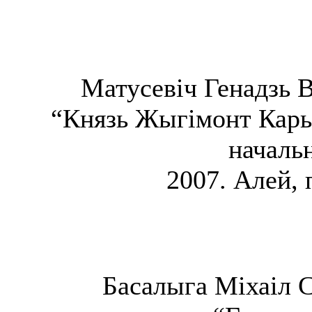
Матусевіч Генадзь В
“Князь Жыгімонт Карыб
начальн
2007. Алей, 
Басалыга Міхаіл С