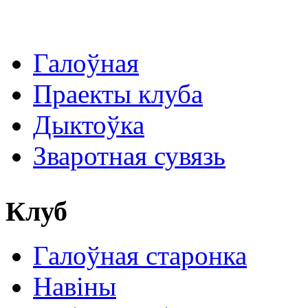
Галоўная
Праекты клуба
Дыктоўка
Зваротная сувязь
Клуб
Галоўная старонка
Навіны