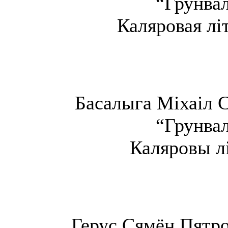
“Грунвал
Каляровая літ
Басалыга Міхаіл С
“Грунвал
Каляровы лі
Герус Сямён Пятров