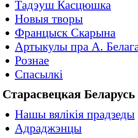
Тадэуш Касцюшка
Новыя творы
Францыск Скарына
Артыкулы пра А. Белаг
Рознае
Спасылкі
Старасвецкая Беларусь
Нашы вялікія прадзеды
Адраджэнцы