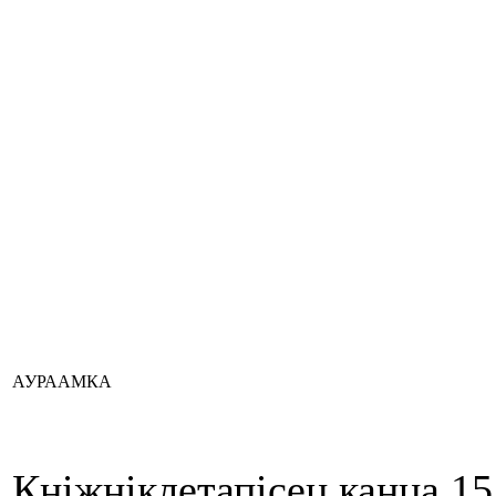
АУРААМКА
Кніжніклетапісец канца 15