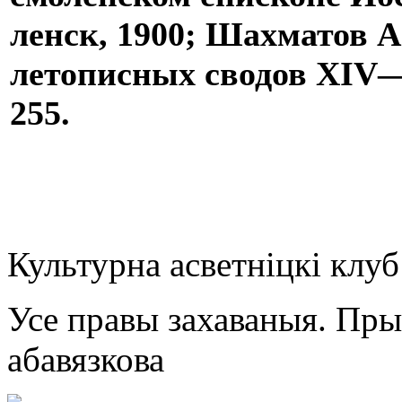
ленск, 1900; Шахматов А.
летописных сводов XIV—X
255.
Культурна асветнiцкi клу
Усе правы захаваныя. Пр
абавязкова