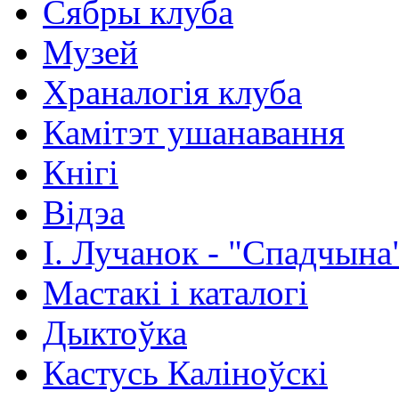
Сябры клуба
Музей
Храналогія клуба
Камітэт ушанавання
Кнігі
Відэа
І. Лучанок - "Спадчына
Мастакі i каталогi
Дыктоўка
Кастусь Каліноўскі