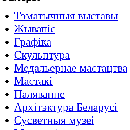
Тэматычныя выставы
Жывапіс
Графіка
Скульптура
Медальернае мастацтва
Мастакі
Паляванне
Архітэктура Беларусі
Сусветныя музеі