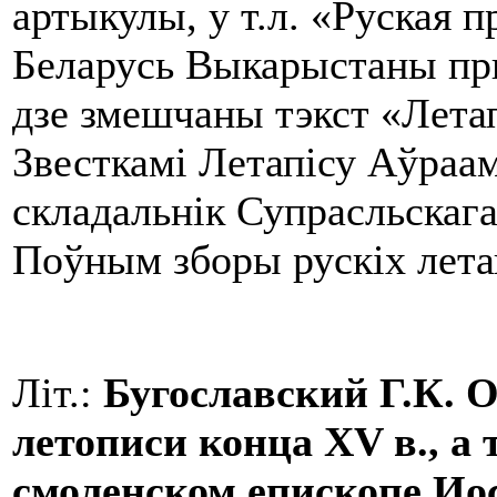
артыкулы, у т.л. «Руская 
Беларусь Выкарыстаны пры
дзе змешчаны тэкст «Летапі
Звесткамі Летапісу Аўраам
складальнік Супрасльскага
Поўным зборы рускіх летапі
Літ.:
Бугославский
Г.К.
О
летописи конца XV в., а 
смоленском епископе Ио