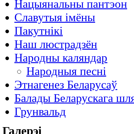
Нацыянальны пантэон
Славутыя імёны
Пакутнікі
Наш люстрадзён
Народны каляндар
Народныя песні
Этнагенез Беларусаў
Балады Беларускага шл
Грунвальд
Галерэі