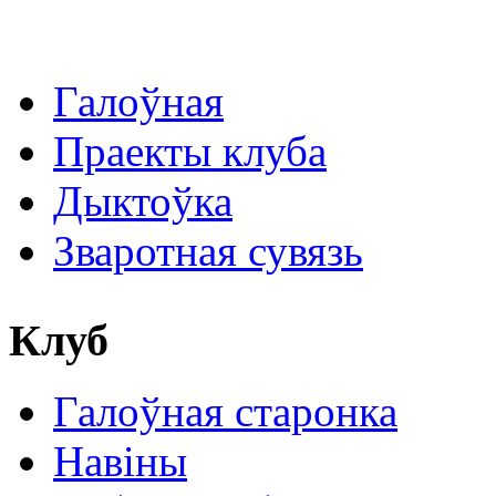
Галоўная
Праекты клуба
Дыктоўка
Зваротная сувязь
Клуб
Галоўная старонка
Навіны