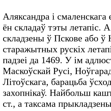
Аляксандра i смаленскага е
ён складаў тэ­ты летапіс. 
складзены ў Пскове або ў 
старажытных рускіх летапі
падзеі да 1469. У ім адлюс
Маскоўскай Русі, Ноўгарад
Літоўскага, барацьба ўсхо
захопнікаў. Найбольш ка
ст., а таксама прыкладзе