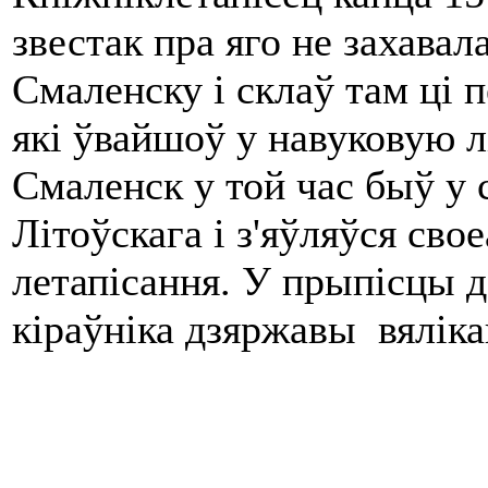
звестак пра яго не захава
Смаленску i склаў там ці п
які ўвайшоў у навуковую л
Смаленск у той час быў у 
Літоўскага i з'яўляўся св
летапісання. У прыпісцы д
кіраўніка дзяржавы вяліка