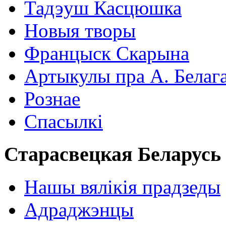
Тадэуш Касцюшка
Новыя творы
Францыск Скарына
Артыкулы пра А. Белаг
Рознае
Спасылкі
Старасвецкая Беларусь
Нашы вялікія прадзеды
Адраджэнцы