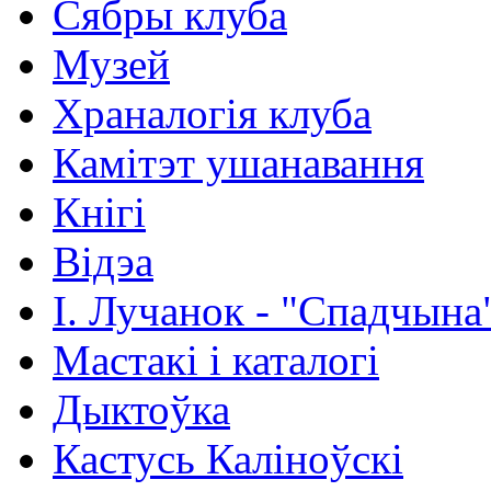
Сябры клуба
Музей
Храналогія клуба
Камітэт ушанавання
Кнігі
Відэа
І. Лучанок - "Спадчына
Мастакі i каталогi
Дыктоўка
Кастусь Каліноўскі