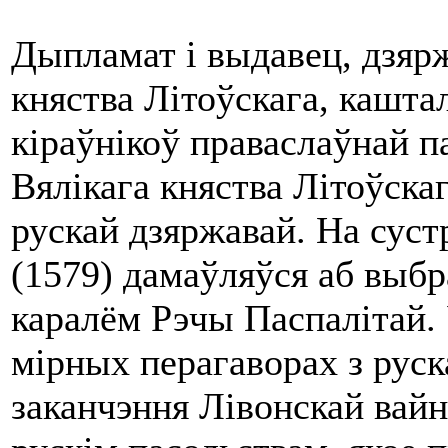
Дыпламат i выдавец, дзяр
княства Літоўскага, каштал
кіраўнікоў праваслаўнай п
Вялікага княства Літоўска
рускай дзяржавай. На суст
(1579) дамаўляўся аб выбр
каралём Рэчы Паспалітай.
мірных перагаворах з руск
заканчэння Лівонскай вайн