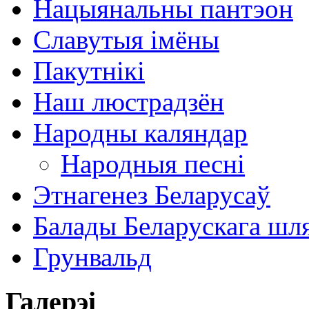
Нацыянальны пантэон
Славутыя імёны
Пакутнікі
Наш люстрадзён
Народны каляндар
Народныя песні
Этнагенез Беларусаў
Балады Беларускага шл
Грунвальд
Галерэі