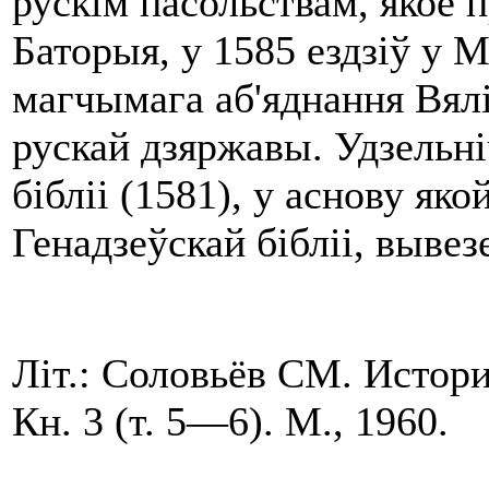
рускім пасольствам, якое 
Баторыя, у 1585 ездзіў у 
магчымага аб'яднання Вялі
рускай дзяржавы. Удзельн
бібліі (1581), у аснову як
Генадзеўскай бібліі, выве
Літ.: Соловьёв СМ. Истор
Кн. 3 (т. 5—6). М., 1960.