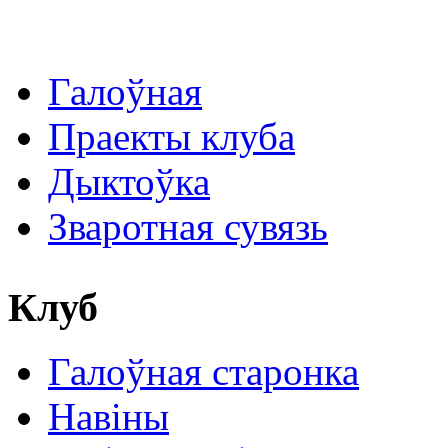
Галоўная
Праекты клуба
Дыктоўка
Зваротная сувязь
Клуб
Галоўная старонка
Навіны