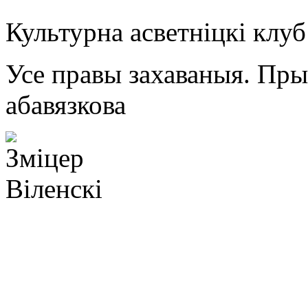
Культурна асветнiцкi клу
Усе правы захаваныя. Пр
абавязкова