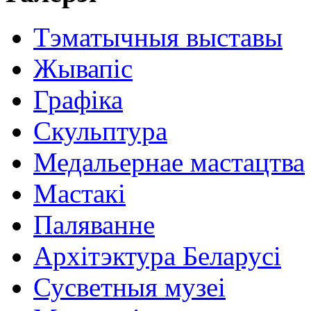
Тэматычныя выставы
Жывапіс
Графіка
Скульптура
Медальернае мастацтва
Мастакі
Паляванне
Архітэктура Беларусі
Сусветныя музеі