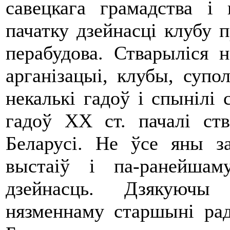
савецкага грамадства і
пачатку дзейнасці клубу 
перабудова. Стварыліся 
арганізацыі, клубы, супол
некалькі гадоў і спынілі 
гадоў ХХ ст. пачалі ст
Беларусі. Не ўсе яны з
выстаіў і па-ранейша
дзейнасць. Дзякуючы 
нязменнаму старшыні ра