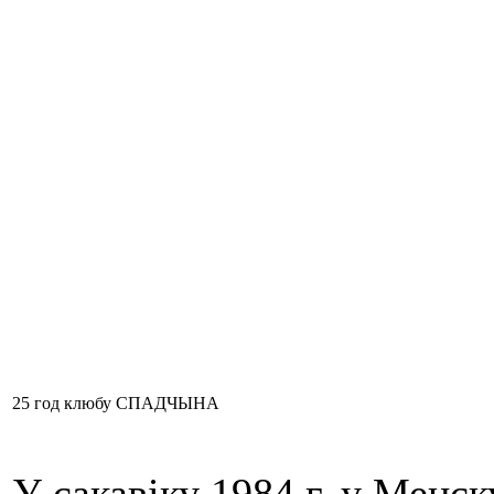
25 год клюбу СПАДЧЫНА
У сакавіку 1984 г. у Менс