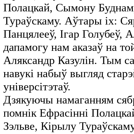
Полацкай, Сымону Буднаму
Тураўскаму. Аўтары іх: Ся
Панцялееў, Ігар Голубеў, 
дапамогу нам аказаў на той
Аляксандр Казулін. Тым с
навукі набыў выгляд стар
універсітэтаў.
Дзякуючы намаганням сябр
помнік Ефрасінні Полацка
Зэльве, Кірылу Тураўскаму