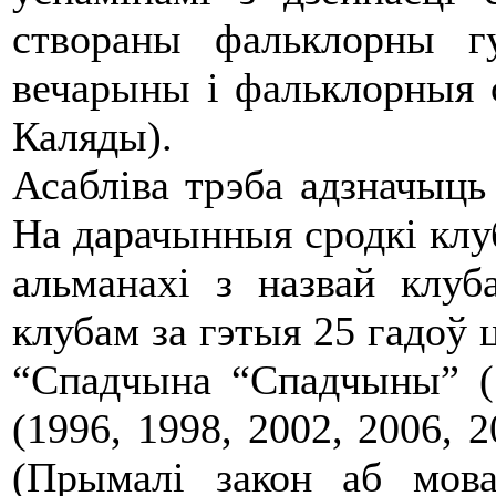
створаны фальклорны гу
вечарыны і фальклорныя с
Каляды).
Асабліва трэба адзначыць
На дарачынныя сродкі клу
альманахі з назвай клуб
клубам за гэтыя 25 гадоў 
“Спадчына “Спадчыны” (
(1996, 1998, 2002, 2006, 2
(Прымалі закон аб мова