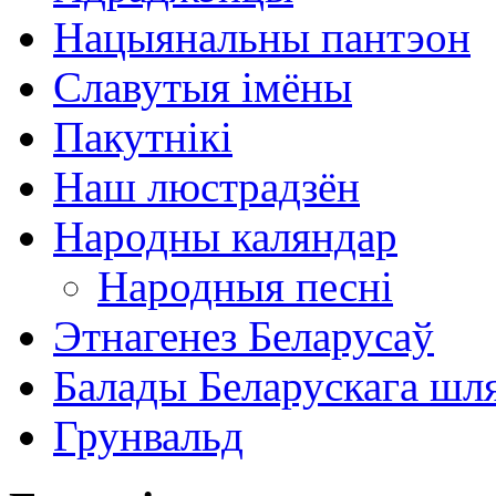
Нацыянальны пантэон
Славутыя імёны
Пакутнікі
Наш люстрадзён
Народны каляндар
Народныя песні
Этнагенез Беларусаў
Балады Беларускага шл
Грунвальд