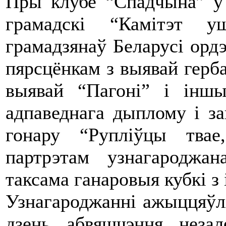
Пры клубе “Спадчына” ў 
грамадскі “Камітэт у
грамадзянаў Беларусі ор
пярсцёнкам з выявай герб
выявай “Пагоні” і інш
адпаведнага дыплому і з
гонару “Рупліўцы тва
партрэтам узнагароджан
таксама ганаровыя кубкі з
Узнагароджанні ажыццяўл
дзень абвяшчэння незал