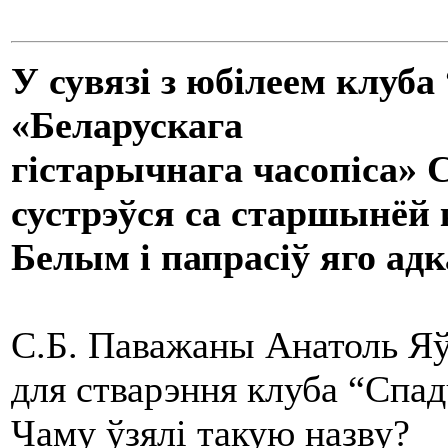
У сувязі з юбілеем клуб
«Беларускага
гістарычнага часопіса»
сустрэўся са старшынёй
Белым і папрасіў яго ад
С.Б. Паважаны Анатоль Я
для стварэння клуба “Спад
Чаму ўзялі такую назву?