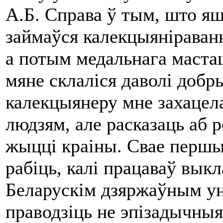
А.Б. Справа ў тым, што яш
займаўся калекцыяніраванн
а потым медальнага мастацт
мяне склаліся даволі добр
калекцыянеру мне захацела
людзям, але расказаць аб 
жыцці краіны. Свае першыя
рабіць, калі працаваў вык
Беларускім дзяржаўным ун
праводзіць не эпізадычныя