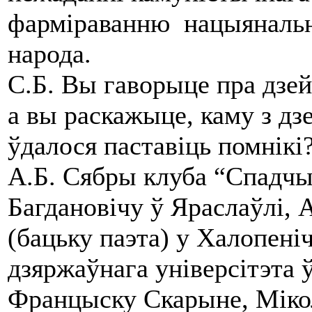
фарміраванню нацыянальна
народа.
С.Б. Вы гаворыце пра дзей
а вы раскажыце, каму з дз
ўдалося паставіць помнікі
А.Б. Сябры клуба “Спадчын
Багдановічу ў Яраслаўлі, 
(бацьку паэта) у Халопені
дзяржаўнага універсітэта 
Францыску Скарыне, Мікол