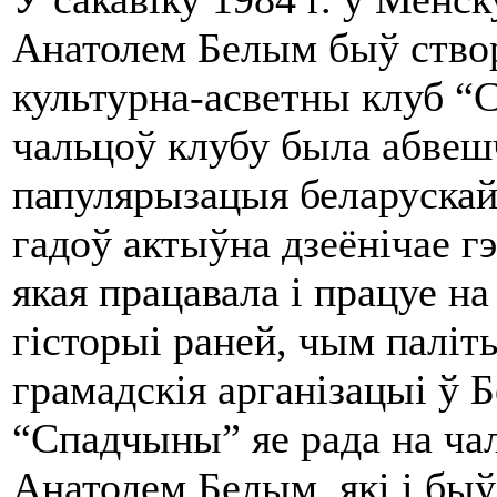
Анатолем Белым быў створ
культурна-асветны клуб “
чальцоў клубу была абвеш
папулярызацыя беларускай 
гадоў актыўна дзеёнічае г
якая працавала і працуе на
гісторыі раней, чым паліт
грамадскія арганізацыі ў Б
“Спадчыны” яе рада на ча
Анатолем Белым, які і быў