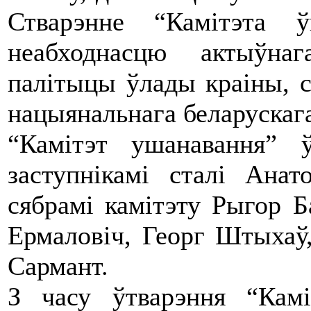
Стварэнне “Камітэта 
неабходнасцю актыўнаг
палітыцы ўлады краіны, с
нацыянальнага беларускаг
“Камітэт ушанавання” 
заступнікамі сталі Ана
сябрамі камітэту Рыгор Б
Ермаловіч, Георг Штыхаў
Сармант.
З часу ўтварэння “Кам