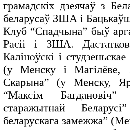
грамадскіх дзеячаў з Бе
беларусаў ЗША і Бацькаў
Клуб “Спадчына” быў арга
Расіі і ЗША. Дастатков
Каліноўскі і студзеньскае
(у Менску і Магілёве, 
Скарына” (у Менску, Я
“Максім Багдановіч”
старажытнай Беларусі
беларускага замежжа” (Мен