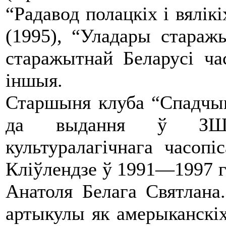
“Радавод полацкіх і вялікі
(1995), “Уладары старажы
старажытнай Беларусі час
іншыя.
Старшыня клуба “Спадчы
да выдання ў ЗША 
культуралагічнага часопі
Кліўлендзе ў 1991—1997 гг
Анатоля Белага Святлана
артыкулы як амерыканскіх 