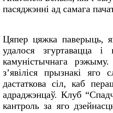
пасяджэнні ад самага пачат
Цяпер цяжка паверыць, я
удалося згуртавацца і
камуністычнага рэжыму
з’явіліся прызнакі яго 
дастаткова сіл, каб пера
адраджэнцаў. Клуб “Спадч
кантроль за яго дзейнас