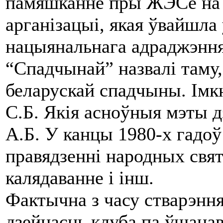
памяшканне пры ЖЭСе на 
арганізацыі, якая ўвайшла
нацыянальнага адраджэння
“Спадчынай” назвалі таму
беларускай спадчыны. Імкн
С.Б. Якія асноўныя мэты 
А.Б. У канцы 1980-х гадоў
правядзенні народных свят
калядаванне і інш.
Фактычна з часу стварэння
дзейнасць клуба па ўшана