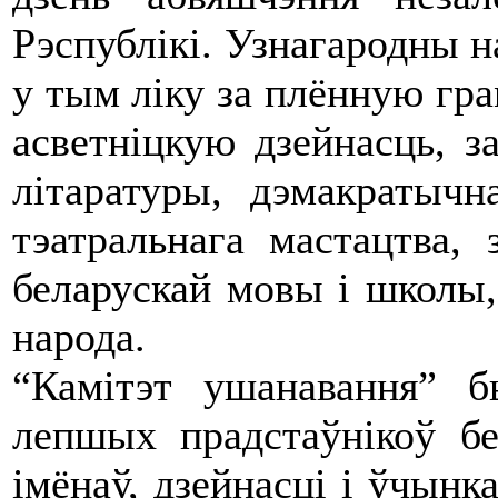
Рэспублікі. Узнагародны 
у тым ліку за плённую гра
асветніцкую дзейнасць, з
літаратуры, дэмакратычн
тэатральнага мастацтва, 
беларускай мовы і школы,
народа.
“Камітэт ушанавання” 
лепшых прадстаўнікоў бе
імёнаў, дзейнасці і ўчынк