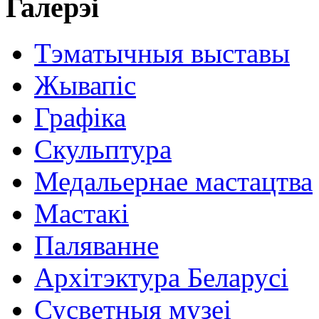
Галерэі
Тэматычныя выставы
Жывапіс
Графіка
Скульптура
Медальернае мастацтва
Мастакі
Паляванне
Архітэктура Беларусі
Сусветныя музеі