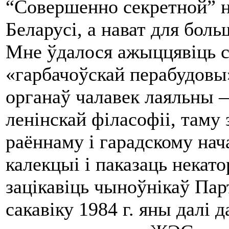
“Совершенно секретной” н
Беларусі, а нават для боль
Мне ўдалося ажыццявіць с
«гарбачоўскай перабудовы»
органаў чалавек лаяльны 
ленінскай філасофіі, таму 
раённаму і гарадскому нач
калекцыі і паказаць некат
зацікавіць чыноўнікаў Пар
сакавіку 1984 г. яны далі д