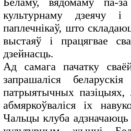
Беламу, вядомаму па-за
культурнаму дзеячу і
паплечнікаў, што складаю
выстаяў і працягвае с
дзейнасць.
Ад самага пачатку сваё
запрашаліся беларускі
патрыятычных пазіцыях, л
абмяркоўваліся іх навук
Чальцы клуба адзначаюць 
культурным жыцці Бела