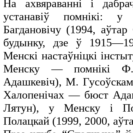
На ахвяраванні і дабра
устанавіў помнікі: у
Багдановічу (1994, аўтар
будынку, дзе ў 1915—19
Менскі настаўніцкі інстыт
Менску — помнікі Ф.
Адашкевіч), М. Гусоўскаму
Халопенічах — бюст Адаму
Лятун), у Менску і П
Полацкай (1999, 2000, аўтар