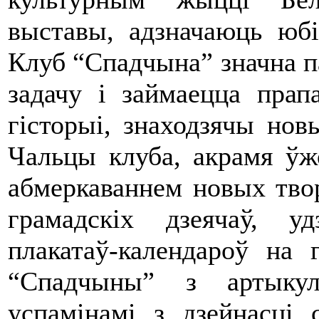
выставы, адзначаюць юбіл
Клуб “Спадчына” значна 
задачу і займаецца прап
гісторыі, знаходзячы новы
Чальцы клуба, акрамя ў
абмеркаваннем новых твор
грамадскіх дзеячаў, у
плакатаў-календароў на 
“Спадчыны” з артыкула
успамінамі з дзейнасці