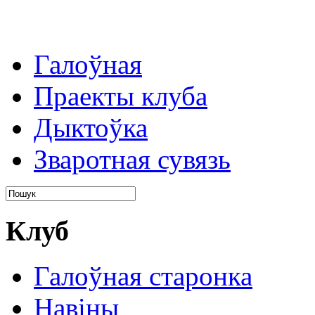
Галоўная
Праекты клуба
Дыктоўка
Зваротная сувязь
Клуб
Галоўная старонка
Навіны