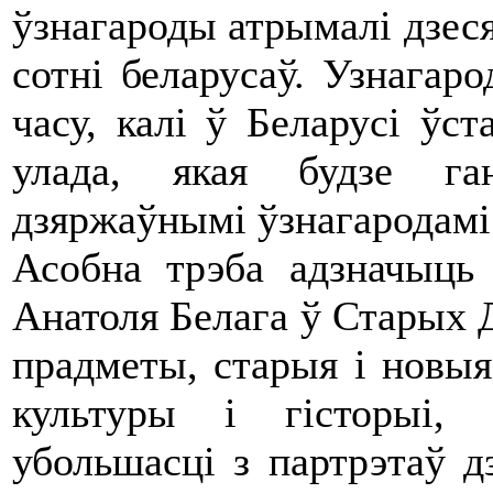
ўзнагароды атрымалі дзесят
сотні беларусаў. Узнагар
часу, калі ў Беларусі ўст
улада, якая будзе ган
дзяржаўнымі ўзнагародамі
Асобна трэба адзначыць 
Анатоля Белага ў Старых 
прадметы, старыя і новыя
культуры і гісторыі, 
убольшасці з партрэтаў д