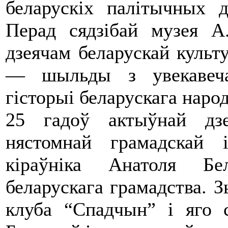
беларускіх палітычных д
Перад сядзібай музея А
дзеячам беларускай культ
— шыльды з увекавеча
гісторыі беларускага народ
25 гадоў актыўнай дз
нястомнай грамадскай 
кіраўніка Анатоля Бе
беларускага грамадства. 
клуба “Спадчын” і яго 