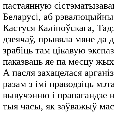
пастаянную сістэматызава
Беларусі, аб рэвалюцыйны
Кастуся Каліноўскага, Та
дзеячаў, прывяла мяне да 
зрабіць там цікавую экспа
паказваць яе па месцу жых
А пасля захацелася аргані
разам з імі праводзіць мэ
вывучэнню і прапагандзе 
тыя часы, як заўважыў мас