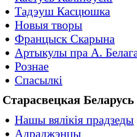
Тадэуш Касцюшка
Новыя творы
Францыск Скарына
Артыкулы пра А. Белаг
Рознае
Спасылкі
Старасвецкая Беларусь
Нашы вялікія прадзеды
Адраджэнцы