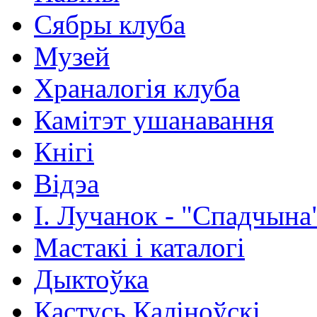
Сябры клуба
Музей
Храналогія клуба
Камітэт ушанавання
Кнігі
Відэа
І. Лучанок - "Спадчына
Мастакі i каталогi
Дыктоўка
Кастусь Каліноўскі