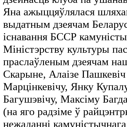
Яна ажыццяўлялася шляхам
выдатным дзеячам Беларус
існавання БССР камуністы
Міністэрству культуры пас
праслаўленым дзеячам на
Скарыне, Алаізе Пашкевіч
Марцінкевічу, Янку Купал
Багушэвічу, Максіму Багд
(на яго радзіме ў райцэнтр
нежаданні камуністычнага