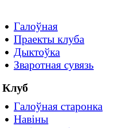
Галоўная
Праекты клуба
Дыктоўка
Зваротная сувязь
Клуб
Галоўная старонка
Навіны