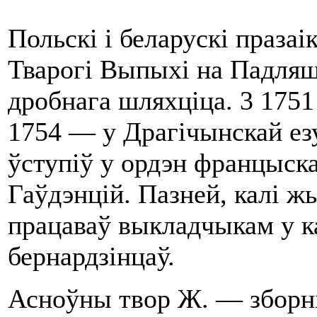
Польскі i беларускі празаік
Тварогі Выпыхі на Падляш
дробнага шляхціца. 3 1751
1754 — у Драгічынскай езу
ўступіў у ордэн францыска
Гаўдэнцій. Пазней, калі ж
працаваў выкладчыкам у к
бернардзінцаў.
Асноўны твор Ж. — зборні