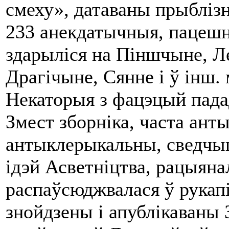
смеху», датаваны прыбліз
233 анекдатычныя, пацешны
здарыліся на Піншчыне, Л
Драгічыне, Сянне i ў інш.
Некаторыя з фацэцый падад
Змест зборніка, часта ант
антыклерыкальны, сведчыц
ідэй Асветніцтва, рацыяна
распаўсюджвалася ў рукапіс
знойдзены i апублікаваны 