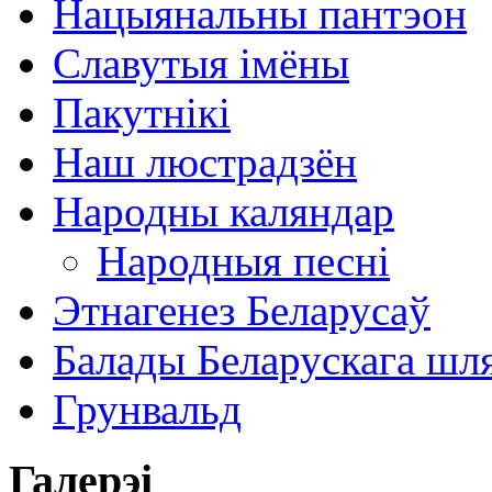
Нацыянальны пантэон
Славутыя імёны
Пакутнікі
Наш люстрадзён
Народны каляндар
Народныя песні
Этнагенез Беларусаў
Балады Беларускага шл
Грунвальд
Галерэі