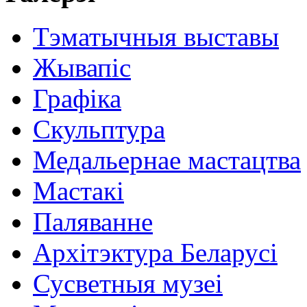
Тэматычныя выставы
Жывапіс
Графіка
Скульптура
Медальернае мастацтва
Мастакі
Паляванне
Архітэктура Беларусі
Сусветныя музеі