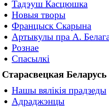
Тадэуш Касцюшка
Новыя творы
Францыск Скарына
Артыкулы пра А. Белаг
Рознае
Спасылкі
Старасвецкая Беларусь
Нашы вялікія прадзеды
Адраджэнцы