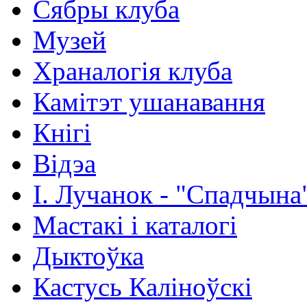
Сябры клуба
Музей
Храналогія клуба
Камітэт ушанавання
Кнігі
Відэа
І. Лучанок - "Спадчына
Мастакі i каталогi
Дыктоўка
Кастусь Каліноўскі