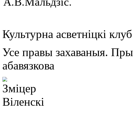
А.В.Мальдзіс.
Культурна асветнiцкi клу
Усе правы захаваныя. Пр
абавязкова