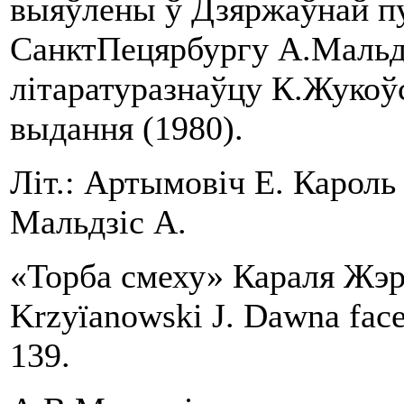
выяўлены ў Дзяржаўнай пу
СанктПецярбургу А.Мальдз
літаратуразнаўцу К.Жукоў
выдання (1980).
Літ.: Артымовіч Е. Кароль Ж
Мальдзіс А.
«Торба смеху» Караля Жэры
Krzyїanowski J. Dawna fac
139.