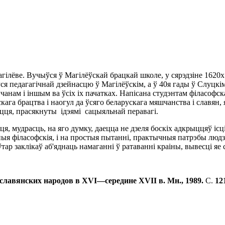
Магілёве. Вучыўся ў Магілёўскай брацкай шко­ле, у сярэдзіне 162
ся педагагічнай дзейнасцю ў Магілёўскім, a ў 40я гады ў Слуцкі
нам i іншым ва ўсіх ix пачатках. Напісана студэнтам філасофска
ага брацтва i наогул да ўсяго беларускага мяшчанства i славян, 
цця, прасякнуты ідэямі сацыяльнай перавагі.
, муд­расць, на яго думку, даецца не дзеля боскіх адкрыццяў ісці
ныя філасофскія, i на простыя пытанні, практычныя патрэбы людз
ар заклікаў аб'яднаць намаганні ў ратаванні краіны, вывесці яе 
лавянских на­родов в XVI—середине XVII в. Мн., 1989.
С.
12