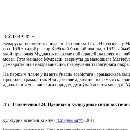
ІЯЎЛЕВІЧ Фама
Беларускі пісьменнік i педагог 1й паловы 17 ст. Нарадзіўся ў 
пач. 1630х гадоў рэктар Кіеўскай брацкай школы, з 1632 займаў
якой прыгожая Мудрасць паказвае найкарацейшы шлях магіляўча
мо­ве). Гэта маналог Мудрасці, звернуты да малодшага Магілёўск
дэмакратычнай накіраванасцю, пазбаўлены тэалагічнага пакры
На першым плане ў ім актыўнасць асабістага i грамадскага быцця
прыроды, грамадства. Яна дазваляе адказаць i на самыя склада
адраджэння «славянскага народа», духоўнай асветы моладзі. Аўт
Літ.:
Голенченко
Г.Я.
Идейные и культурные связи восточнос
Культурна асветнiцкi клуб
"Спадчына"©
. 2011