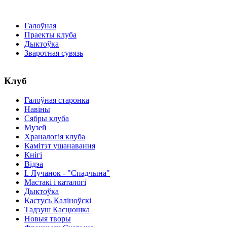
Галоўная
Праекты клуба
Дыктоўка
Зваротная сувязь
Клуб
Галоўная старонка
Навіны
Сябры клуба
Музей
Храналогія клуба
Камітэт ушанавання
Кнігі
Відэа
І. Лучанок - "Спадчына"
Мастакі i каталогi
Дыктоўка
Кастусь Каліноўскі
Тадэуш Касцюшка
Новыя творы