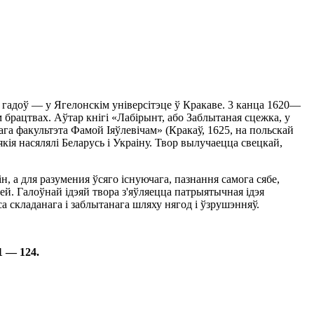
0х гадоў — у Ягелонскім універсітэце ў Кракаве. 3 канца 1620—
м брацтвах. Аўтар кнігі «Лабірынт, або Заблытаная сцежка, у
га факультэта Фамой Іяўлевічам» (Кракаў, 1625, на польскай
якія насялялі Беларусь i Украіну. Твор вылучаецца свецкай,
н, а для разумен­ия ўсяго існуючага, пазнання самога сябе,
ей. Галоўнай ідэяй твора з'яўляецца патрыятычная ідэя
са складанага i заблытанага шляху нягод i ўзрушэнняў.
1 — 124.