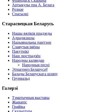
Францыск Скарына
Артыкулы пра А. Белага
Рознае
Спасылкі
Старасвецкая Беларусь
Нашы вялікія прадзеды
Адраджэнцы
Нацыянальны пантэон
Славутыя імёны
Пакутнікі
Наш люстрадзён
Народны каляндар
Народныя песні
Этнагенез Беларусаў
Балады Беларускага шляху
Грунвальд
Галерэі
Тэматычныя выставы
Жывапіс
Графіка
Скульптура