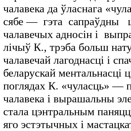
чалавека да ўласнага «чула
сябе — гэта сапраўдны 
чалавечых адносін i выпр
лічыў К., трэба больш нату
чалавечай лагоднасці i спа
беларускай ментальнасці ц
поглядах К. «чуласць» — 
чалавека i вырашальны эл
стала цэнтральным паняцц
яго эстэтыч­ных i мастацк