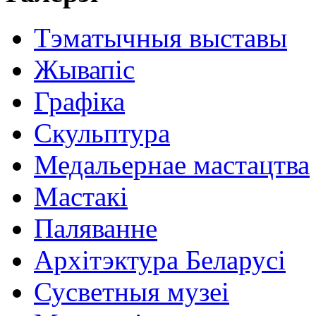
Тэматычныя выставы
Жывапіс
Графіка
Скульптура
Медальернае мастацтва
Мастакі
Паляванне
Архітэктура Беларусі
Сусветныя музеі