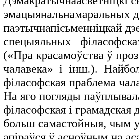
Дэмакратычнаасветніцкі св
эмацыянальнама­ральных да
паэтычнапісьменніцкай дз
спецыяльных філасофска
(«Пра красамоўства ў про
чалавека» i інш.). Найбол
філасофская праблема чала
На яго погляды паўплывал
філасофская i грамадская 
больш самастойныя, чым у
апіраўся ў асноўным на ас