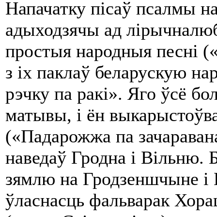
Напачатку пісаў псалмы н
адыходзячы ад лірычналюб
простыя на­родныя песні («
з ix паклаў беларускую на
рэчку па ракі». Яго ўсё б
матывы, i ён выкарыстоўв
(«Падарожжа па зачараван
наведаў Гродна i Вільню. 
зямлю на Гродзеншчыне i
ўласнасць фальварак Хора