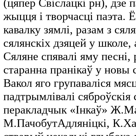
(цяпер Свіслацкі рн), дзе
жыцця i творчасці паэта. 
кавалку зямлі, разам з сял
сялянскіх дзяцей у школе
Сяляне спявалі яму песні, р
старанна пранікаў у новы 
Вакол яго групаваліся мяс
падтрымлівалі сяброўскія с
перакладчык «Інкаў» Ж.Ма
М.ПачобутАдляніцкі, К.Хад