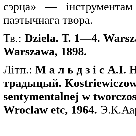
сэрца» — інструментам 
паэтычнага твора.
Тв.:
Dzie
l
a.
Т. 1—4.
Warsz
Warszawa, 1898.
Літп.:
М
а
л
ь д з
i
с
А.І.
традыцый.
Kostriewiczo
sentymentalnej w twor­czo
Wroclaw etc,
1964.
Э.К.Аа