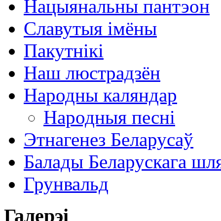
Нацыянальны пантэон
Славутыя імёны
Пакутнікі
Наш люстрадзён
Народны каляндар
Народныя песні
Этнагенез Беларусаў
Балады Беларускага шл
Грунвальд
Галерэі