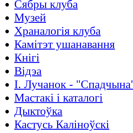
Сябры клуба
Музей
Храналогія клуба
Камітэт ушанавання
Кнігі
Відэа
І. Лучанок - "Спадчына
Мастакі i каталогi
Дыктоўка
Кастусь Каліноўскі