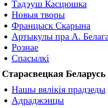
Тадэуш Касцюшка
Новыя творы
Францыск Скарына
Артыкулы пра А. Белаг
Рознае
Спасылкі
Старасвецкая Беларусь
Нашы вялікія прадзеды
Адраджэнцы