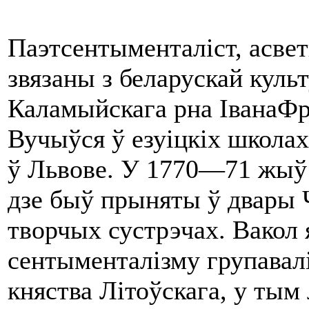
Паэтсентыменталіст, асветн
звязаны з беларускай культ
Каламыйскага рна ІванаФра
Вучыўся ў езуіцкіх школах 
ў Львове. У 1770—71 жыў 
дзе быў прыняты ў двары 
творчых сустрэчах. Вакол 
сентыменталізму групавалі
княства Літоўскага, у тым 