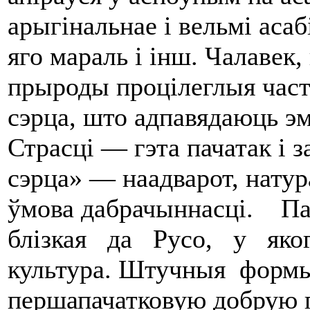
арыгінальнае i вельмі асабі
яго мараль i інш. Чалавек,
прыроды процілеглыя частк
сэрца, што адпавядаюць эм
Страсці — гэта пачатак i з
сэрца» — наадварот, натура
ўмова дабрачыннасці. П
блізкая да Русо, у якога
культура. Штучныя формы
першапачатковую добрую п