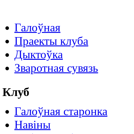
Галоўная
Праекты клуба
Дыктоўка
Зваротная сувязь
Клуб
Галоўная старонка
Навіны