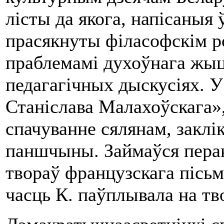
лісты да якога, напісаныя
прасякнуты філасофскім ро
праблемамі духоўнага жыц
педагагічных дыскусіях. У
Станіслава Малахоўскага»
спачуванне сялянам, заклі
паншчыны. Займаўся пера
твораў французскага пісьм
часць К. паўплывала на тв