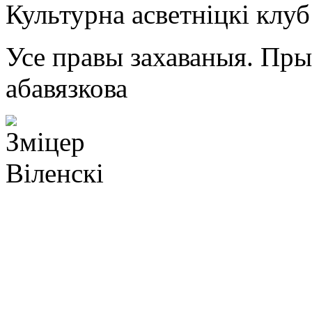
Культурна асветнiцкi клу
Усе правы захаваныя. Пр
абавязкова