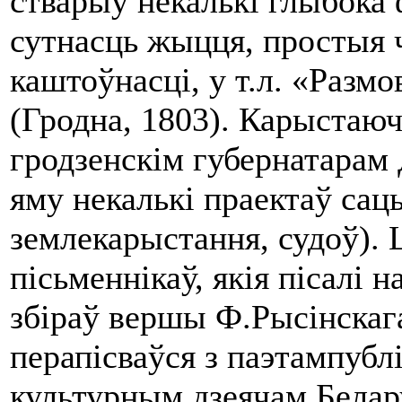
стварыў некалькі глыбока 
сутнасць жыцця, про­стыя 
каштоўнасці, у т.л. «Размо
(Гродна, 1803). Карыстаюч
гродзенскім губернатарам
яму некалькі праектаў са
землекарыстання, судоў).
пісьменнікаў, якія пісалі н
збіраў вершы Ф.Рысінскага
перапісваўся з паэтампубл
культурным дзеячам Белару