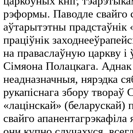
царкоўных кніг, тэарэтыка
рэформы. Паводле свайго 
аўтарытэтны прадстаўнік 
праціўнік заходнееўрапейс
на праваслаўную царкву i
Сімяона Полацкага. Аднак
неадназначныя, нярэдка ся
рукапіснага збору твораў С
«лацінскай» (беларускай) 
свайго апанентагрэкафіла я
они купно случахуся, всег