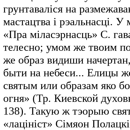
грунтаваліся на размежаван
мастацтва i рэальнасці. У
«Пра міласэрнасць» С. га
телесно; умом же тво­им п
же образ видиши начертан
быти на небеси... Елицы ж
святым или образам яко бо
огня» (Тр. Киев­ской духов
138). Такую ж тэорыю свят
«лацініст» Сімяон Полацкі