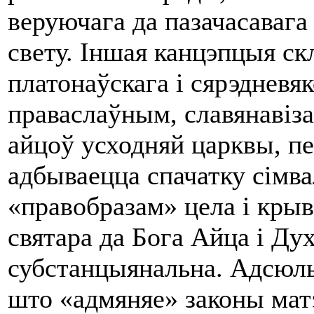
веруючага да пазачасавага
свету. Іншая канцэпцыя скл
платонаўскага i сярэдневяк
праваслаўным, славянавіз
айцоў усходняй царквы, п
адбываецца спачатку сімва
«правобразам» цела i крыві
святара да Бога Айца i Ду
субстанцыянальна. Адсюль
што «адмяняе» законы матэ