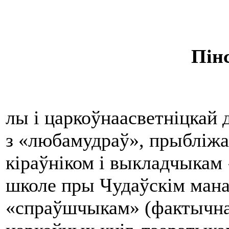
Пінс
лы i царкоўнаасветніцкай д
з «любамудраў», прыбліжа
кіраўніком i выкладчыкам
школе пры Чудаўскім ман
«спраўшчыкам» (фактычна