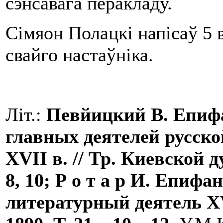
сэнсавага перакладу.
Сімяон Полацкі напісаў 5 
свайго настаўніка.
Літ.:
Певйицкий
В. Епи
главных деятелей рус­ск
XVII в. // Тр. Киевской 
8, 10; Р о т а р И. Епиф
литературный деятель XV