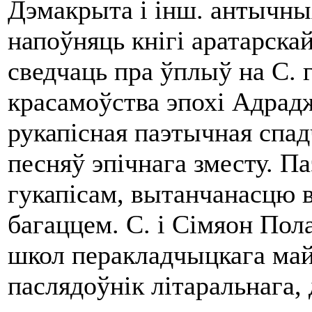
Дэмакрыта i інш. антычных
напоўняць кнігі аратарска
сведчаць пра ўплыў на С. 
красамоўства эпохі Адрадж
рукапісная паэтычная спа
песняў эпічнага зместу. Па
гукапісам, вытанчанасцю 
багаццем. С. i Сімяон Пол
школ перакладчыцкага ма
паслядоўнік літаральнага,