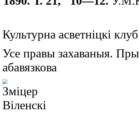
1890. Т. 21, 10—12.
У.М.К
Культурна асветнiцкi клу
Усе правы захаваныя. Пр
абавязкова