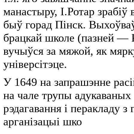
манастыру, І.Ротар зрабіў
быў горад Пінск. Выхоўваў
брацкай школе (пазней — К
вучыўся за мяжой, як мярк
універсітэце.
У 1649 на запрашэнне рас
на чале тру­пы адукаваных
рэдагавання i перакладу з 
арганізацыі шко