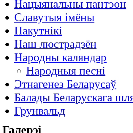
Нацыянальны пантэон
Славутыя імёны
Пакутнікі
Наш люстрадзён
Народны каляндар
Народныя песні
Этнагенез Беларусаў
Балады Беларускага шл
Грунвальд
Галерэі