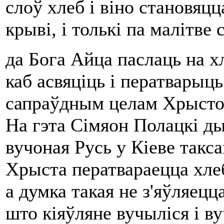
слоў хлеб i віно становяцц
крыві, i толькі па малітве 
да Бога Айца паслаць на х
каб асвяціць i ператварыць
сапраўдным целам Хрыстов
На гэта Сімяон Полацкі д
вучоная Русь у Кіеве такса
Хрыста ператвараецца хлеб 
а думка такая не з'яўляецц
што кіяўляне вучыліся i ву