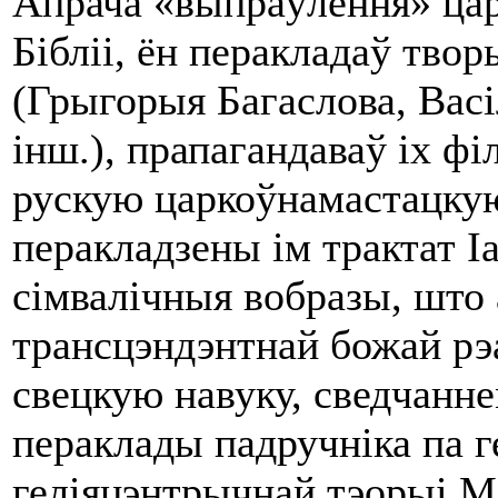
Апрача «выпраўлення» царк
Бібліі, ён перакладаў твор
(Грыгорыя Багаслова, Васіл
інш.), прапагандаваў ix фі
рускую царкоўнамастацку
перакладзены ім трактат І
сімвалічныя вобразы, шт
трансцэндэнтнай божай рэа
свецкую навуку, сведчанне
пераклады падручніка па г
геліяцэнтрычнай тэорыі М.