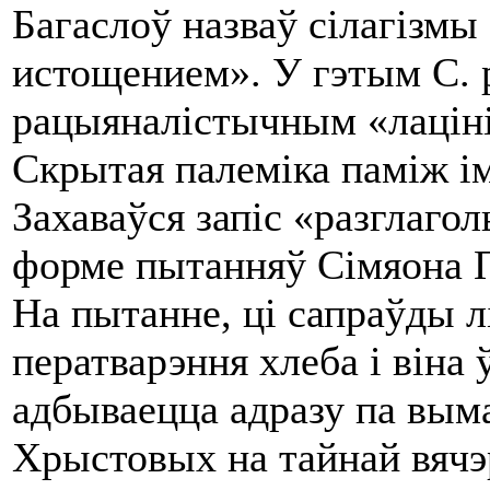
Багаслоў назваў сілагізмы
истощением». У гэтым С. 
рацыяналістычным «лацін
Скрытая палеміка паміж ім
Захаваўся запіс «разглагол
форме пытанняў Сімяона По
На пытанне, ці сапраўды л
ператварэння хлеба i віна 
адбываецца адразу па вым
Хрыстовых на тайнай вячэр