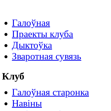
Галоўная
Праекты клуба
Дыктоўка
Зваротная сувязь
Клуб
Галоўная старонка
Навіны