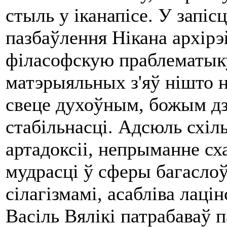
стыль у іканапісе. У запіс
пазбаўлення Нікана архірэй
філасофскую праблематыку.
матэрыяльных з'яў нішто не
свеце духоўным, божым дзе
стабільнасці. Адсюль схіл
артадоксіі, непрыманне сх
мудрасці ў сферы багаслоў
сілагізмамі, асабліва лаці
Васіль Вялікі патрабаваў п