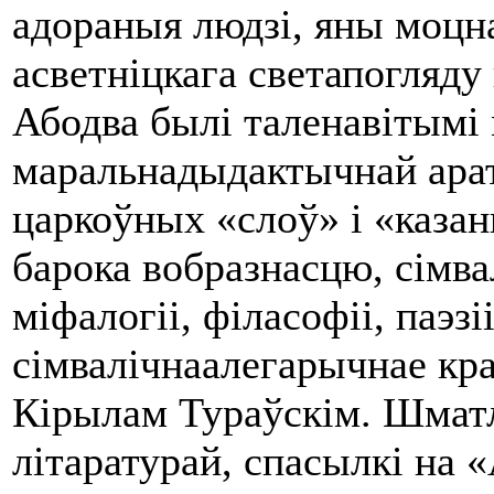
адораныя людзі, яны моцн
асветніцкага светапогляду н
Абодва былі таленавітымі
маральнадыдактычнай ара
царкоўных «слоў» i «каза
барока вобразнасцю, сімва
міфалогіі, філасофіі, паэзіі
сімвалічнаалегарычнае кра
Кірылам Тураўскім. Шматлі
літаратурай, спасылкі на 