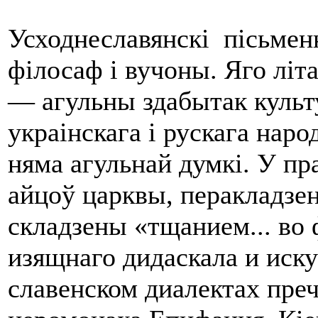
Усходнеславянскі пісьменн
філосаф i вучоны. Яго літа
— агульны здабытак культ
украінскага i рускага нар
няма агульнай думкі. У пр
айцоў царк­вы, перакладзен
складзены «тщанием... во 
изящнаго дидаскала и иск
славенском диалектах пре