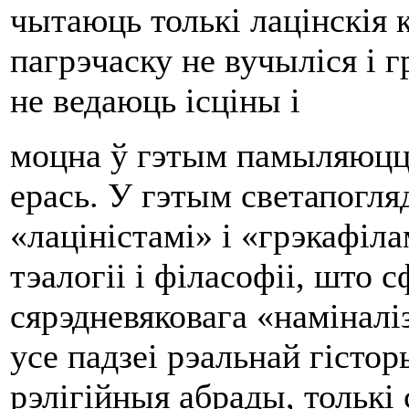
чытаюць толькі лацінскія к
пагрэчаску не вучыліся i г
не ведаюць ісціны i
моцна ў гэтым памыляюцц
ерась. У гэтым светапогл
«лаціністамі» i «грэкафіл
тэалогіі i філасофіі, што
сярэдневяковага «наміналі
усе падзеі рэальнай гісторы
рэлігійныя абрады, толькі