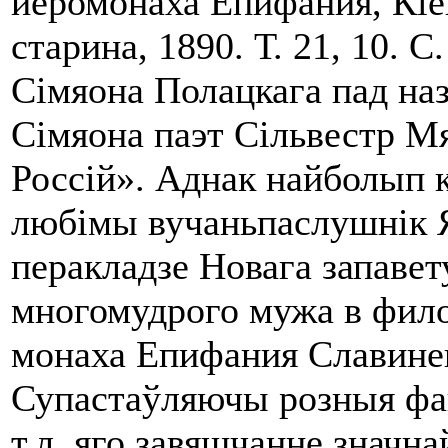
иеромонаха Епифания, Кіе
старина, 1890. Т. 21, 10. С.
Сімяона Полацкага пад наз
Сімяона паэт Сільвестр М
Россій». Аднак найболып к
любімы вучаньпаслушнік Я
перакладзе Новага запавету
многомудрого мужа в фило
монаха Епифания Славинец
Супастаўляючы розныя факт
т.л. яго завяшчанне значн