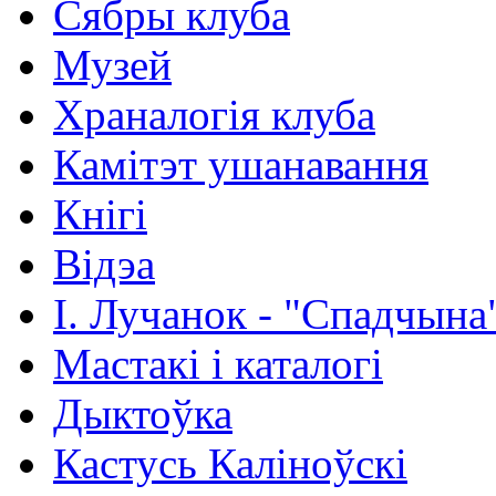
Сябры клуба
Музей
Храналогія клуба
Камітэт ушанавання
Кнігі
Відэа
І. Лучанок - "Спадчына
Мастакі i каталогi
Дыктоўка
Кастусь Каліноўскі