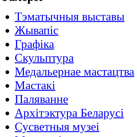
Тэматычныя выставы
Жывапіс
Графіка
Скульптура
Медальернае мастацтва
Мастакі
Паляванне
Архітэктура Беларусі
Сусветныя музеі