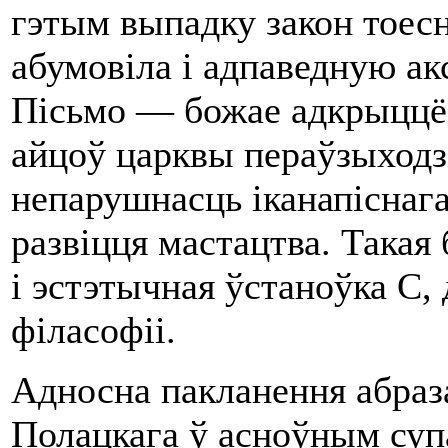
гэтым выпадку закон тоесн
абумовіла i адпаведную ак
Пісьмо — божае адкрыццё 
айцоў царк­вы пераўзыходзі
непарушнасць іканапіснаг
развіцця мастацтва. Такая
i эстэтычная ўстаноўка С, 
філасофіі.
Адносна пакланення абраза
Полацкага ў асноўным супа