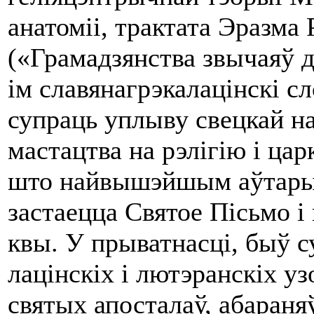
анатоміі, трактата Эразма
(«Грамадзянства звычаяў д
ім славянагрэкалацінскі с
супраць уплыву свецкай на
мастацтва на рэлігію i ца
што найвышэйшым аўтары
застаецца Святое Пісьмо i
квы. У прыватнасці, быў су
лацінскіх i лютэранскіх уз
святых апосталаў, абаран