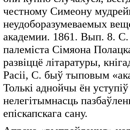
чес­тному Симеону мудрей
неудоборазумеваемых веще
акаде­мии. 1861. Вып. 8. С
палеміста Сімяона Полац­к
развіццё літаратуры, кніга
Расіі, С. быў тыповым «а
Толькі аднойчы ён уступіў 
нелегітымнасць пазбаўлен
епіскапскага сану.