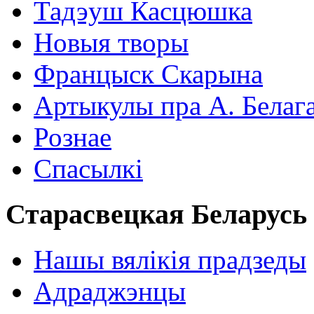
Тадэуш Касцюшка
Новыя творы
Францыск Скарына
Артыкулы пра А. Белаг
Рознае
Спасылкі
Старасвецкая Беларусь
Нашы вялікія прадзеды
Адраджэнцы