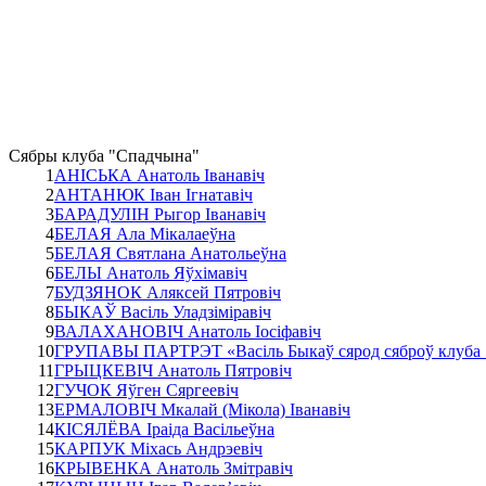
Сябры клуба "Спадчына"
1
АНІСЬКА Анатоль Іванавіч
2
АНТАНЮК Іван Ігнатавіч
3
БАРАДУЛІН Рыгор Іванавіч
4
БЕЛАЯ Ала Мікалаеўна
5
БЕЛАЯ Святлана Анатольеўна
6
БЕЛЫ Анатоль Яўхімавіч
7
БУДЗЯНОК Аляксей Пятровіч
8
БЫКАЎ Васіль Уладзіміравіч
9
ВАЛАХАНОВІЧ Анатоль Іосіфавіч
10
ГРУПАВЫ ПАРТРЭТ «Васіль Быкаў сярод сяброў клуба
11
ГРЫЦКЕВІЧ Анатоль Пятровіч
12
ГУЧОК Яўген Сяргеевіч
13
ЕРМАЛОВІЧ Мкалай (Мікола) Іванавіч
14
КІСЯЛЁВА Іраіда Васільеўна
15
КАРПУК Міхась Андрэевіч
16
КРЫВЕНКА Анатоль Змітравіч