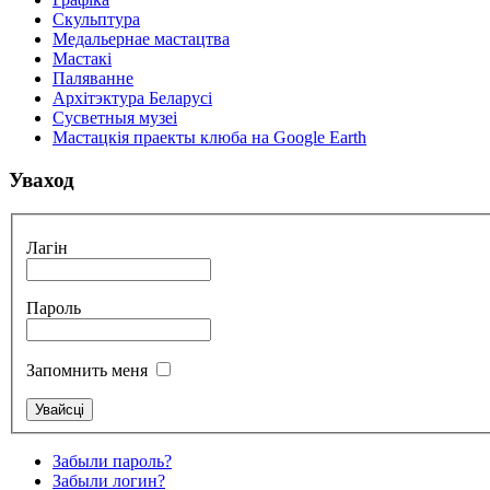
Скульптура
Медальернае мастацтва
Мастакі
Паляванне
Архітэктура Беларусі
Сусветныя музеі
Мастацкія праекты клюба на Google Earth
Уваход
Лагін
Пароль
Запомнить меня
Забыли пароль?
Забыли логин?