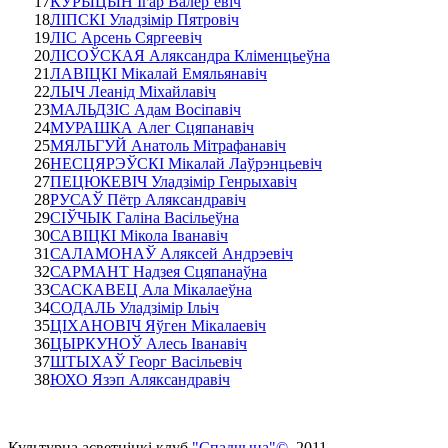
17
КУРЫЦЫН Ігар Валер’евіч
18
ЛІПСКІ Уладзімір Пятровіч
19
ЛІС Арсень Сяргеевіч
20
ЛІСОЎСКАЯ Аляксандра Кліменцьеўна
21
ЛАВІЦКІ Мікалай Емяльянавіч
22
ЛЫЧ Леанід Міхайлавіч
23
МАЛЬДЗІС Адам Восіпавіч
24
МУРАШКА Алег Сцяпанавіч
25
МЯЛЬГУЙ Анатоль Мітрафанавіч
26
НЕСЦЯРЭЎСКІ Мікалай Лаўрэнцьевіч
27
ПЕЦЮКЕВІЧ Уладзімір Генрыхавіч
28
РУСАЎ Пётр Аляксандравіч
29
СІЎЧЫК Галіна Васільеўна
30
САВІЦКІ Мікола Іванавіч
31
САЛАМОНАЎ Аляксей Андрэевіч
32
САРМАНТ Надзея Сцяпанаўна
33
САСКАВЕЦ Ала Мікалаеўна
34
СОДАЛЬ Уладзімір Ільіч
35
ЦІХАНОВІЧ Яўген Мікалаевіч
36
ЦЫРКУНОЎ Алесь Іванавіч
37
ШТЫХАЎ Георг Васільевіч
38
ЮХО Язэп Аляксандравіч
Культурна асветнiцкi клуб
"Спадчына"©
. 2011