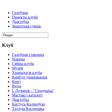
Галоўная
Праекты клуба
Дыктоўка
Зваротная сувязь
Клуб
Галоўная старонка
Навіны
Сябры клуба
Музей
Храналогія клуба
Камітэт ушанавання
Кнігі
Відэа
І. Лучанок - "Спадчына"
Мастакі i каталогi
Дыктоўка
Кастусь Каліноўскі
Тадэуш Касцюшка