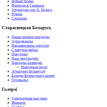
Новыя творы
Францыск Скарына
Артыкулы пра А. Белага
Рознае
Спасылкі
Старасвецкая Беларусь
Нашы вялікія прадзеды
Адраджэнцы
Нацыянальны пантэон
Славутыя імёны
Пакутнікі
Наш люстрадзён
Народны каляндар
Народныя песні
Этнагенез Беларусаў
Балады Беларускага шляху
Грунвальд
Галерэі
Тэматычныя выставы
Жывапіс
Графіка