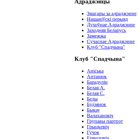
Адраджэнцы
Змагары за адраджэнне
Нашаніўскі перыяд
Духоўнае Адраджэнне
Заходняя Беларусь
Замежжа
Сучаснае Адраджэнне
Клуб "Спадчына"
Клуб "Спадчына"
Анiська
Антанюк
Барадулiн
Белая А.
Белая С.
Белы
Будзянок
Быкау
Валахановiч
Групавы партрэт
Грыцкевiч
Гучок
Ермаловiч