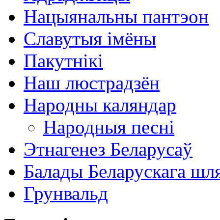
Нацыянальны пантэон
Славутыя імёны
Пакутнікі
Наш люстрадзён
Народны каляндар
Народныя песні
Этнагенез Беларусаў
Балады Беларускага шл
Грунвальд