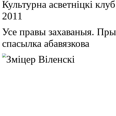
Культурна асветнiцкi клу
2011
Усе правы захаваныя. Пр
спасылка абавязкова