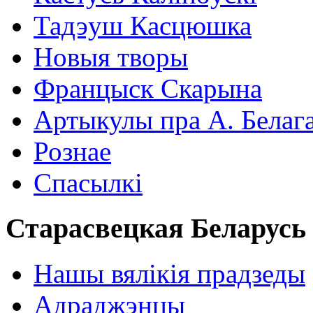
Тадэуш Касцюшка
Новыя творы
Францыск Скарына
Артыкулы пра А. Белаг
Рознае
Спасылкі
Старасвецкая Беларусь
Нашы вялікія прадзеды
Адраджэнцы