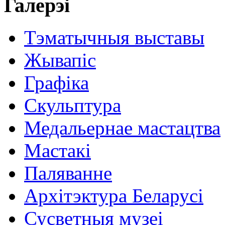
Галерэі
Тэматычныя выставы
Жывапіс
Графіка
Скульптура
Медальернае мастацтва
Мастакі
Паляванне
Архітэктура Беларусі
Сусветныя музеі