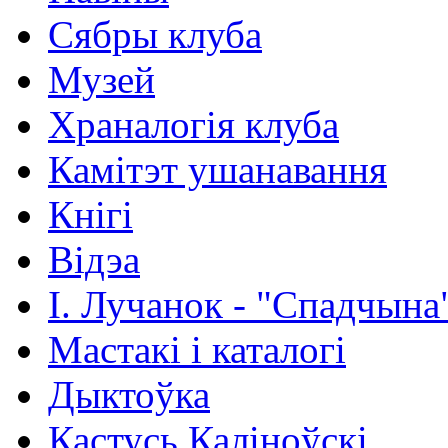
Сябры клуба
Музей
Храналогія клуба
Камітэт ушанавання
Кнігі
Відэа
І. Лучанок - "Спадчына
Мастакі i каталогi
Дыктоўка
Кастусь Каліноўскі