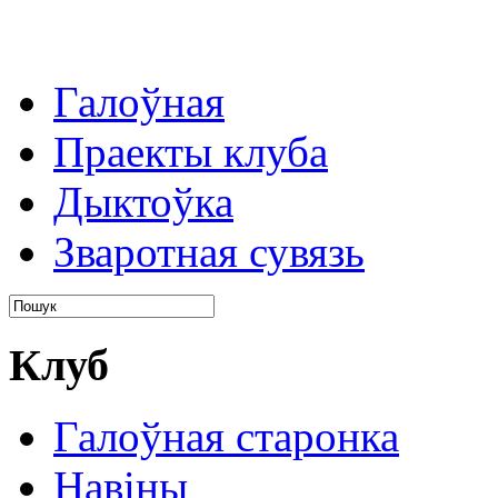
Галоўная
Праекты клуба
Дыктоўка
Зваротная сувязь
Клуб
Галоўная старонка
Навіны