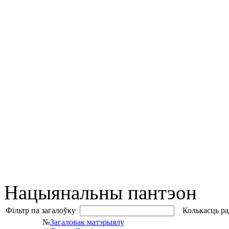
Нацыянальны пантэон
Фільтр па загалоўку
Колькасць ра
№
Загаловак матэрыялу