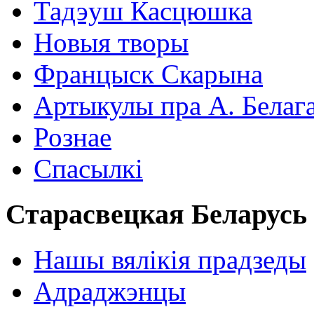
Тадэуш Касцюшка
Новыя творы
Францыск Скарына
Артыкулы пра А. Белаг
Рознае
Спасылкі
Старасвецкая Беларусь
Нашы вялікія прадзеды
Адраджэнцы