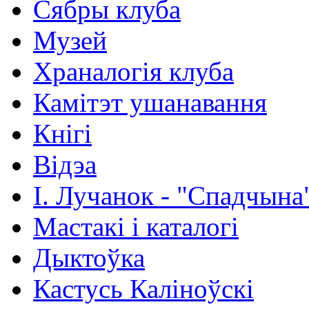
Сябры клуба
Музей
Храналогія клуба
Камітэт ушанавання
Кнігі
Відэа
І. Лучанок - "Спадчына
Мастакі i каталогi
Дыктоўка
Кастусь Каліноўскі