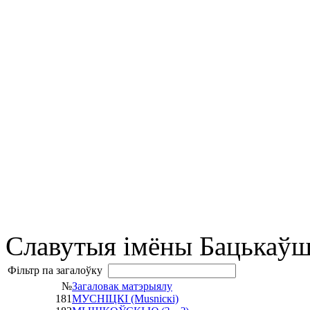
Славутыя імёны Бацькаў
Фільтр па загалоўку
№
Загаловак матэрыялу
181
МУСНІЦКІ (Мusnіскі)