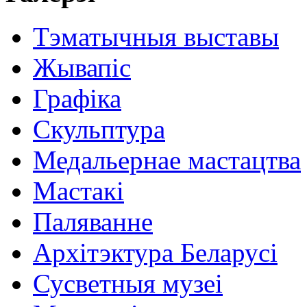
Тэматычныя выставы
Жывапіс
Графіка
Скульптура
Медальернае мастацтва
Мастакі
Паляванне
Архітэктура Беларусі
Сусветныя музеі