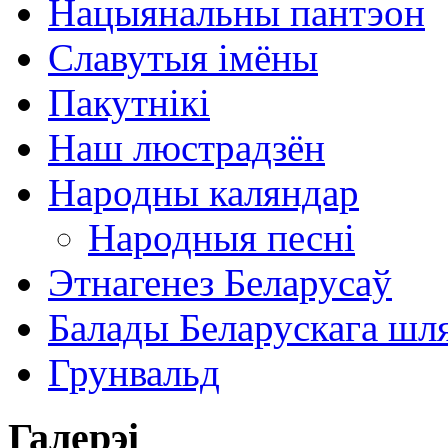
Нацыянальны пантэон
Славутыя імёны
Пакутнікі
Наш люстрадзён
Народны каляндар
Народныя песні
Этнагенез Беларусаў
Балады Беларускага шл
Грунвальд
Галерэі