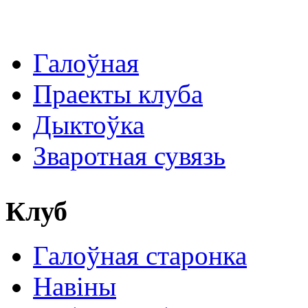
Галоўная
Праекты клуба
Дыктоўка
Зваротная сувязь
Клуб
Галоўная старонка
Навіны