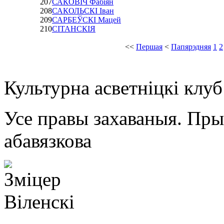
207
САКОВІЧ Фабіян
208
САКОЛЬСКІ Іван
209
САРБЕЎСКІ Мацей
210
СІТАНСКІЯ
<<
Першая
<
Папярэдняя
1
2
Культурна асветнiцкi клу
Усе правы захаваныя. Пр
абавязкова