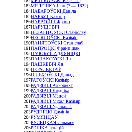
182
МЫШКОЎСКІ Ю (?—?)
183
МЯЛЕШКА Іван (? — 1622)
184
НАБАРОЎСКІ Даніла
185
НАРБУТ Казімір
186
НАРВОЙШ Франц
187
НАРУШЭВІЧ
188
НЕЗАБІТОЎСКІ Станіслаў
189
НЕСЯЛОЎСКІ Казімір
190
ПАНЯТОЎСКІ Станіслаў
191
ПАПРОЦКІ Францішак
192
ПАЧОБУТ-АДЛЯНІЦКІ
193
ПАШАКОЎСКІ Ян
194
ПАШКЕВІЧ Ян
195
ПЕРАСВЕТАЎ
196
ПІЛЬХОЎСКІ Давыд
197
РАГОЎСКІ Казімір
198
РАДЗІВІЛ Альбрыхт
199
РАДЗІВІЛ Людвіка
200
РАДЗІВІЛ Мацей
201
РАДЗІВІЛ Міхал Казімір
202
РАДЗІВІЛ Удальрык
203
РУДНІЦКІ Дамінік
204
РУМЯНЦАЎ
205
РУСЕЦКАЯ Саламея
206
РЭШКА Ігнацій