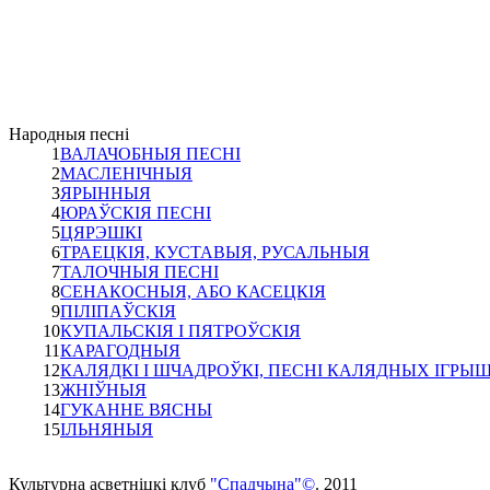
Народныя песнi
1
ВАЛАЧОБНЫЯ ПЕСНІ
2
МАСЛЕНІЧНЫЯ
3
ЯРЫННЫЯ
4
ЮРАЎСКІЯ ПЕСНІ
5
ЦЯРЭШКІ
6
ТРАЕЦКІЯ, КУСТАВЫЯ, РУСАЛЬНЫЯ
7
ТАЛОЧНЫЯ ПЕСНІ
8
СЕНАКОСНЫЯ, АБО КАСЕЦКІЯ
9
ПІЛІПАЎСКІЯ
10
КУПАЛЬСКІЯ I ПЯТРОЎСКІЯ
11
КАРАГОДНЫЯ
12
КАЛЯДКІ І ШЧАДРОЎКІ, ПЕСНІ КАЛЯДНЫХ ІГРЫ
13
ЖНІЎНЫЯ
14
ГУКАННЕ ВЯСНЫ
15
ІЛЬНЯНЫЯ
Культурна асветнiцкi клуб
"Спадчына"©
. 2011