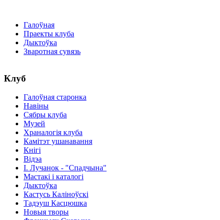
Галоўная
Праекты клуба
Дыктоўка
Зваротная сувязь
Клуб
Галоўная старонка
Навіны
Сябры клуба
Музей
Храналогія клуба
Камітэт ушанавання
Кнігі
Відэа
І. Лучанок - "Спадчына"
Мастакі i каталогi
Дыктоўка
Кастусь Каліноўскі
Тадэуш Касцюшка
Новыя творы