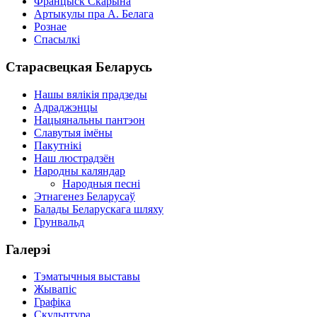
Францыск Скарына
Артыкулы пра А. Белага
Рознае
Спасылкі
Старасвецкая Беларусь
Нашы вялікія прадзеды
Адраджэнцы
Нацыянальны пантэон
Славутыя імёны
Пакутнікі
Наш люстрадзён
Народны каляндар
Народныя песні
Этнагенез Беларусаў
Балады Беларускага шляху
Грунвальд
Галерэі
Тэматычныя выставы
Жывапіс
Графіка
Скульптура