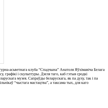
турна-асьветнага клуба “Спадчына” Анатоля Яўхімавіча Белага
, графікі і скульптуры. Дзеля таго, каб гэтыя сродкі
ускага музея. Сапраўды беларускага, як па духу, так і па
ільнікаў “чыстага мастацтва”, а таксама тых, для каго