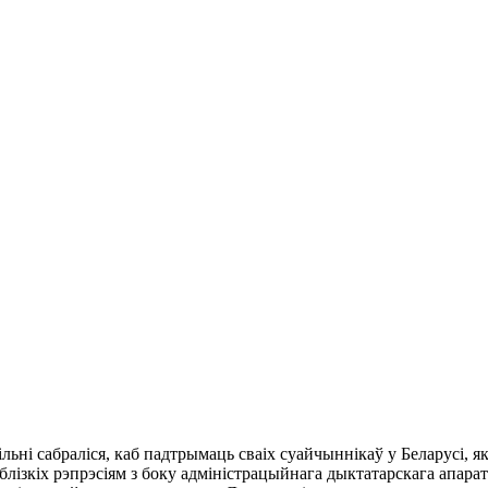
льні сабраліся, каб падтрымаць сваіх суайчыннікаў у Беларусі, я
х блізкіх рэпрэсіям з боку адміністрацыйнага дыктатарскага апара