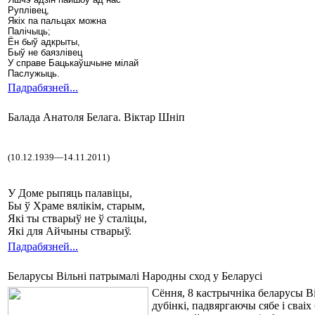
Руплівец,
Якіх па пальцах можна
Палічыць;
Ён быў адкрыты,
Быў не баязлівец
У справе Бацькаўшчыне мілай
Паслужыць.
Падрабязней...
Балада Анатоля Белага. Віктар Шніп
(10.12.1939—14.11.2011)
У Доме рыпяць палавіцы,
Бы ў Храме вялікім, старым,
Які ты стварыў не ў сталіцы,
Які для Айчыны стварыў.
Падрабязней...
Беларусы Вільні патрымалі Народны сход у Беларусі
Сёння, 8 кастрычніка беларусы Ві
дубінкі, падвяргаючы сябе і сваі