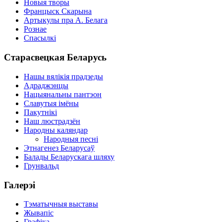
Новыя творы
Францыск Скарына
Артыкулы пра А. Белага
Рознае
Спасылкі
Старасвецкая Беларусь
Нашы вялікія прадзеды
Адраджэнцы
Нацыянальны пантэон
Славутыя імёны
Пакутнікі
Наш люстрадзён
Народны каляндар
Народныя песні
Этнагенез Беларусаў
Балады Беларускага шляху
Грунвальд
Галерэі
Тэматычныя выставы
Жывапіс
Графіка