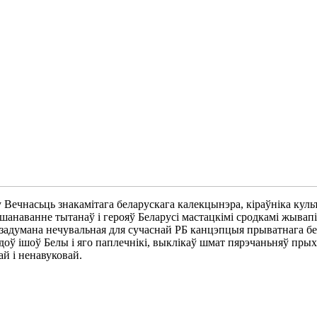
Вечнасьць знакамітага беларускага калекцынэра, кіраўніка куль
анаванне тытанаў і герояў Беларусі мастацкімі сродкамі жывапісу
думана нечувальная для сучаснай РБ канцэпцыя прыватнага белар
гадоў ішоў Белы і яго паплечнікі, выклікаў шмат пярэчаньняў прых
й і ненавуковай.