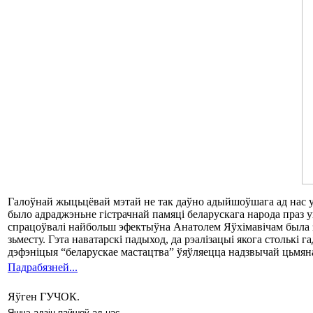
Галоўнай жыцьцёвай мэтай не так даўно адыйшоўшага ад нас у 
было адраджэньне гістрачнай памяці беларускага народа праз уш
спрацоўвалі найбольш эфектыўна Анатолем Яўхімавічам была за
зьместу. Гэта наватарскі падыход, да рэалізацыі якога столькі 
дэфэніцыя “беларускае мастацтва” ўяўляецца надзвычай цьмяна
Падрабязней...
Яўген ГУЧОК.
Яшчэ адзін пайшоў ад нас