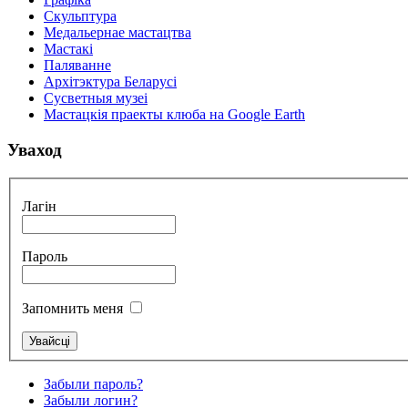
Скульптура
Медальернае мастацтва
Мастакі
Паляванне
Архітэктура Беларусі
Сусветныя музеі
Мастацкія праекты клюба на Google Earth
Уваход
Лагін
Пароль
Запомнить меня
Забыли пароль?
Забыли логин?