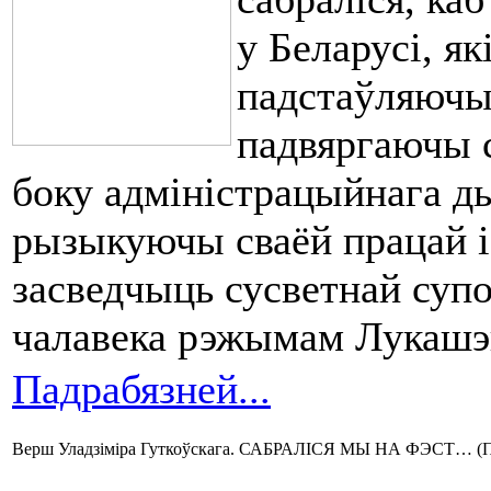
у Беларусі, як
падстаўляючы 
падвяргаючы ся
боку адміністрацыйнага ды
рызыкуючы сваёй працай і 
засведчыць сусветнай супо
чалавека рэжымам Лукашэ
Падрабязней...
Верш Уладзіміра Гуткоўскага. САБРАЛІСЯ МЫ НА ФЭСТ… (Па