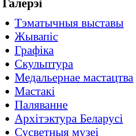
Галерэі
Тэматычныя выставы
Жывапіс
Графіка
Скульптура
Медальернае мастацтва
Мастакі
Паляванне
Архітэктура Беларусі
Сусветныя музеі