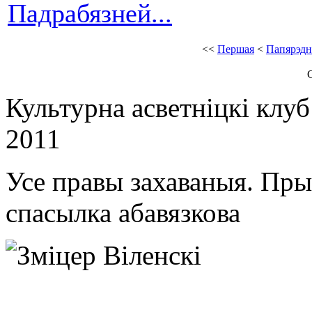
Падрабязней...
<<
Першая
<
Папярэдн
С
Культурна асветнiцкi клу
2011
Усе правы захаваныя. Пр
спасылка абавязкова