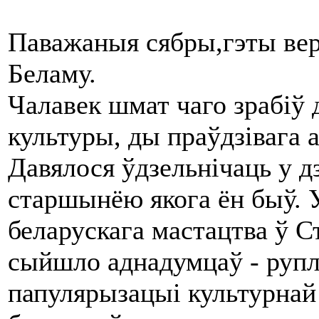
Паважаныя сябры,гэты ве
Беламу.
Чалавек шмат чаго зрабіў 
культуры, ды праўдзівага 
Давялося ўдзельнічаць у 
старшынёю якога ён быў. 
беларускага мастацтва ў 
сыйшло аднадумцаў - рупл
папулярызацыі культурнай