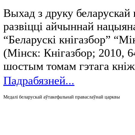
Выхад з друку беларускай 
развіцці айчыннай нацыяна
“Беларускі кнігазбор” “Мі
(Мінск: Кнігазбор; 2010, 6
шостым томам гэтага кніж
Падрабязней...
Медалі беларускай аўтакефальнай праваслаўнай царквы