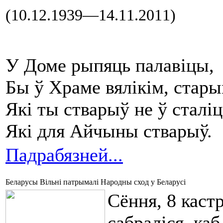
(10.12.1939—14.11.2011)
У Доме рыпяць палавіцы,
Бы ў Храме вялікім, стары
Які ты стварыў не ў сталі
Які для Айчыны стварыў.
Падрабязней...
Беларусы Вільні патрымалі Народны сход у Беларусі
Сёння, 8 каст
сабраліся, ка