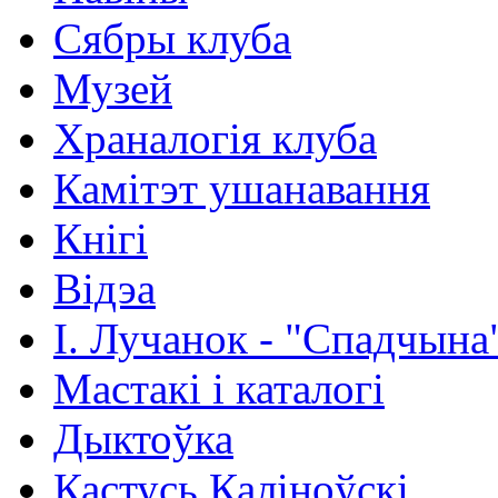
Сябры клуба
Музей
Храналогія клуба
Камітэт ушанавання
Кнігі
Відэа
І. Лучанок - "Спадчына
Мастакі i каталогi
Дыктоўка
Кастусь Каліноўскі