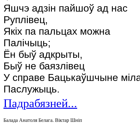
Яшчэ адзін пайшоў ад нас
Руплівец,
Якіх па пальцах можна
Палічыць;
Ён быў адкрыты,
Быў не баязлівец
У справе Бацькаўшчыне міл
Паслужыць.
Падрабязней...
Балада Анатоля Белага. Віктар Шніп