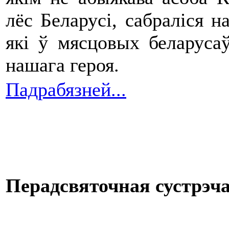
лёс Беларусі, сабраліся 
які ў мясцовых беларуса
нашага героя.
Падрабязней...
Перадсвяточная сустрэч