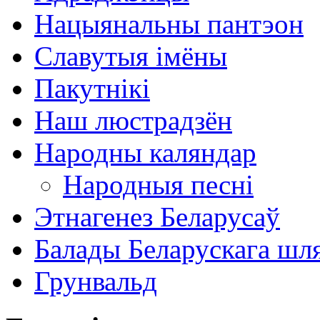
Нацыянальны пантэон
Славутыя імёны
Пакутнікі
Наш люстрадзён
Народны каляндар
Народныя песні
Этнагенез Беларусаў
Балады Беларускага шл
Грунвальд