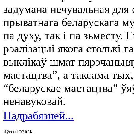
задумана нечувальная для
прыватнага беларускага му
па духу, так і па зьместу. 
рэалізацыі якога столькі г
выклікаў шмат пярэчаньня
мастацтва”, а таксама тых
“беларускае мастацтва” ўя
ненавуковай.
Падрабязней...
Яўген ГУЧОК.