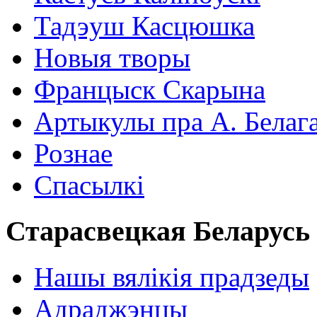
Тадэуш Касцюшка
Новыя творы
Францыск Скарына
Артыкулы пра А. Белаг
Рознае
Спасылкі
Старасвецкая Беларусь
Нашы вялікія прадзеды
Адраджэнцы