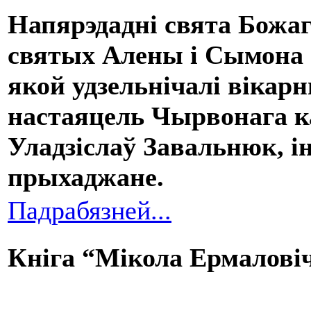
Напярэдадні свята Божа
святых Алены і Сымона 
якой удзельнічалі вікар
настаяцель Чырвонага ка
Уладзіслаў Завальнюк, і
прыхаджане.
Падрабязней...
Кніга “Мікола Ермалові