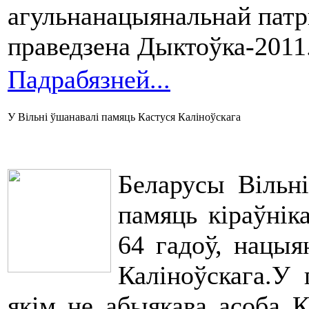
агульнанацыянальнай патр
праведзена Дыктоўка-2011
Падрабязней...
У Вільні ўшанавалі памяць Кастуся Каліноўскага
Беларусы Вільні
памяць кіраўнік
64 гадоў, нацыя
Каліноўскага.У 
якім не абыякава асоба К