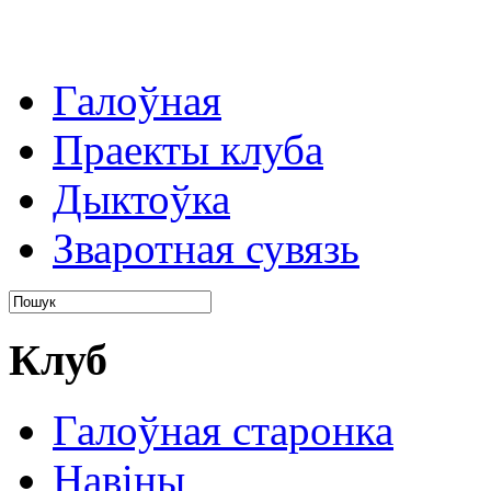
Галоўная
Праекты клуба
Дыктоўка
Зваротная сувязь
Клуб
Галоўная старонка
Навіны