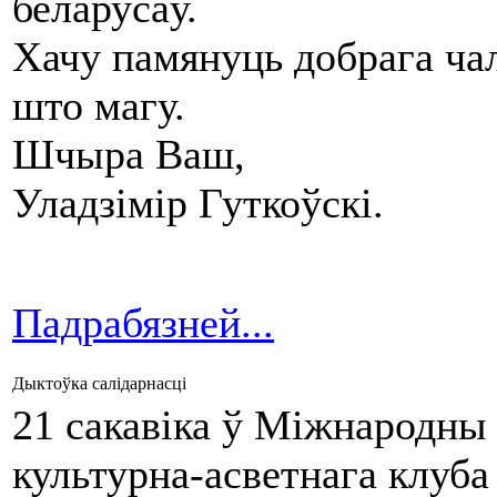
беларусаў.
Хачу памянуць добрага ча
што магу.
Шчыра Ваш,
Уладзімір Гуткоўскі.
Падрабязней...
Дыктоўка салідарнасці
21 сакавіка ў Міжнародны
культурна-асветнага клуб