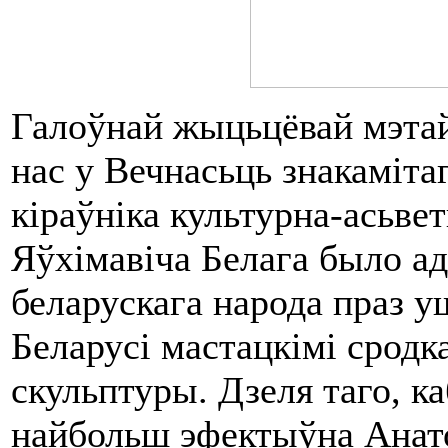
Галоўнай жыцьцёвай мэтай
нас у Вечнасьць знакаміта
кіраўніка культурна-асьве
Яўхімавіча Белага было ад
беларускага народа праз у
Беларусі мастацкімі сродка
скульптуры. Дзеля таго, ка
найбольш эфектыўна Анат