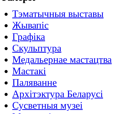
Тэматычныя выставы
Жывапіс
Графіка
Скульптура
Медальернае мастацтва
Мастакі
Паляванне
Архітэктура Беларусі
Сусветныя музеі