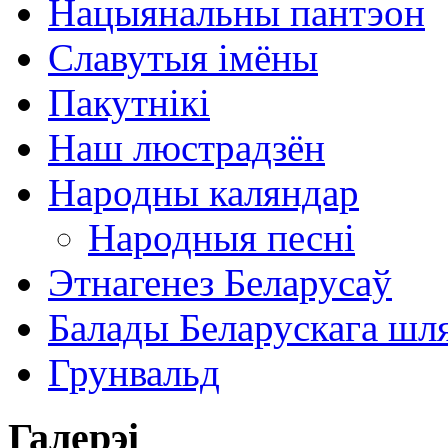
Нацыянальны пантэон
Славутыя імёны
Пакутнікі
Наш люстрадзён
Народны каляндар
Народныя песні
Этнагенез Беларусаў
Балады Беларускага шл
Грунвальд
Галерэі