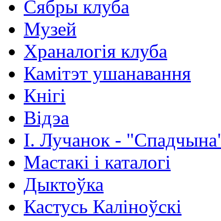
Сябры клуба
Музей
Храналогія клуба
Камітэт ушанавання
Кнігі
Відэа
І. Лучанок - "Спадчына
Мастакі i каталогi
Дыктоўка
Кастусь Каліноўскі