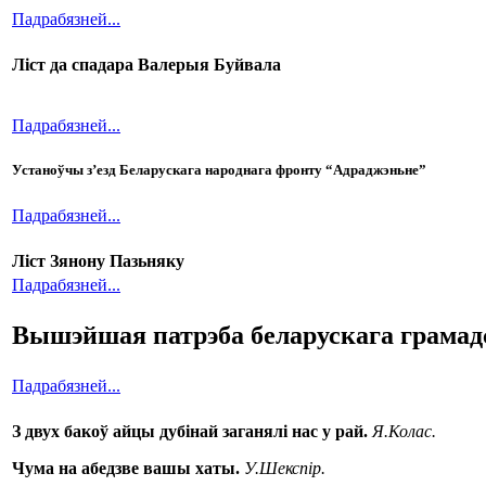
Падрабязней...
Ліст да спадара Валерыя Буйвала
Падрабязней...
Устаноўчы з’езд Беларускага народнага фронту “Адраджэньне”
Падрабязней...
Ліст Зянону Пазьняку
Падрабязней...
Вышэйшая патрэба беларускага грамад
Падрабязней...
З двух бакоў айцы дубінай заганялі нас у рай.
Я.Колас.
Чума на абедзве вашы хаты.
У.Шекспір.