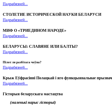
Падрабязней...
СТОЛЕТИЕ ИСТОРИЧЕСКОЙ НАУКИ БЕЛАРУСИ
Падрабязней...
МИФ О «ТРИЕДИНОМ НАРОДЕ»
Падрабязней...
БЕЛАРУСЫ: СЛАВЯНЕ ИЛИ БАЛТЫ?
Падрабязней...
Пілот ля разбітага чоўна?
Падрабязней...
Крыж Еўфрасінні Полацкай і яго функцыянальнае
п
рызнач
Падрабязней...
Гісторыя беларускага мастацтва
(маленькі нарыс гісторыі)