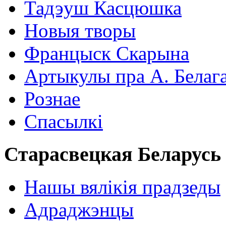
Тадэуш Касцюшка
Новыя творы
Францыск Скарына
Артыкулы пра А. Белаг
Рознае
Спасылкі
Старасвецкая Беларусь
Нашы вялікія прадзеды
Адраджэнцы