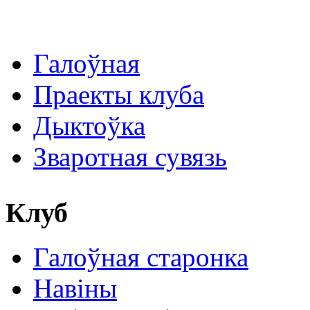
Галоўная
Праекты клуба
Дыктоўка
Зваротная сувязь
Клуб
Галоўная старонка
Навіны