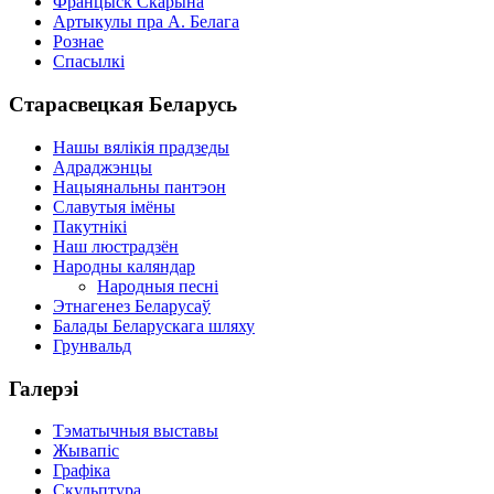
Францыск Скарына
Артыкулы пра А. Белага
Рознае
Спасылкі
Старасвецкая Беларусь
Нашы вялікія прадзеды
Адраджэнцы
Нацыянальны пантэон
Славутыя імёны
Пакутнікі
Наш люстрадзён
Народны каляндар
Народныя песні
Этнагенез Беларусаў
Балады Беларускага шляху
Грунвальд
Галерэі
Тэматычныя выставы
Жывапіс
Графіка
Скульптура