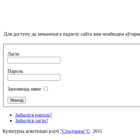
Для доступу да зачыненага падзелу сайта вам неабходна аўтары
Лагін
Пароль
Запомніць мяне
Забыліся пароль?
Забыліся лагін?
Культурна асветнiцкi клуб
"Спадчына"©
. 2011