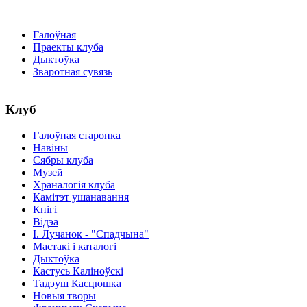
Галоўная
Праекты клуба
Дыктоўка
Зваротная сувязь
Клуб
Галоўная старонка
Навіны
Сябры клуба
Музей
Храналогія клуба
Камітэт ушанавання
Кнігі
Відэа
І. Лучанок - "Спадчына"
Мастакі i каталогi
Дыктоўка
Кастусь Каліноўскі
Тадэуш Касцюшка
Новыя творы